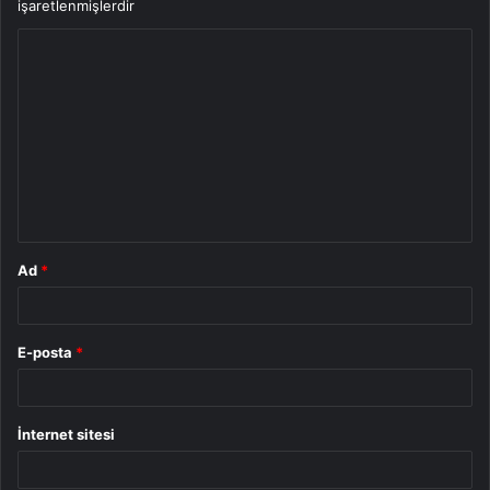
işaretlenmişlerdir
Y
o
r
u
m
*
Ad
*
E-posta
*
İnternet sitesi