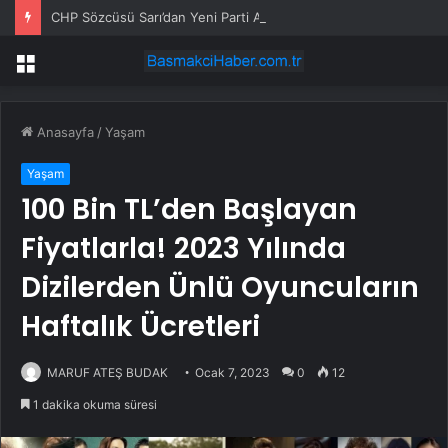
CHP Sözcüsü Sarı’dan Yeni Parti Açıklamasına Tepki: Bu Arkadaşlarımız Koltukçu
Menü
Anasayfa
/
Yaşam
Yaşam
100 Bin TL’den Başlayan
Fiyatlarla! 2023 Yılında
Dizilerden Ünlü Oyuncuların
Haftalık Ücretleri
MARUF ATEŞ BUDAK
Ocak 7, 2023
0
12
1 dakika okuma süresi