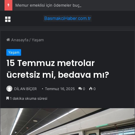
Memur emeklisi için ödemeler bugün başladı: Hesaplarınızı kontrol edin
Menü
Anasayfa
/
Yaşam
Yaşam
15 Temmuz metrolar
ücretsiz mi, bedava mı?
DİLAN BİÇER
Temmuz 16, 2025
0
0
1 dakika okuma süresi