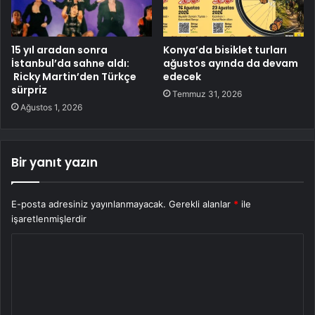
15 yıl aradan sonra
Konya’da bisiklet turları
İstanbul’da sahne aldı:
ağustos ayında da devam
Ricky Martin’den Türkçe
edecek
sürpriz
Temmuz 31, 2026
Ağustos 1, 2026
Bir yanıt yazın
E-posta adresiniz yayınlanmayacak.
Gerekli alanlar
*
ile
işaretlenmişlerdir
Y
o
r
u