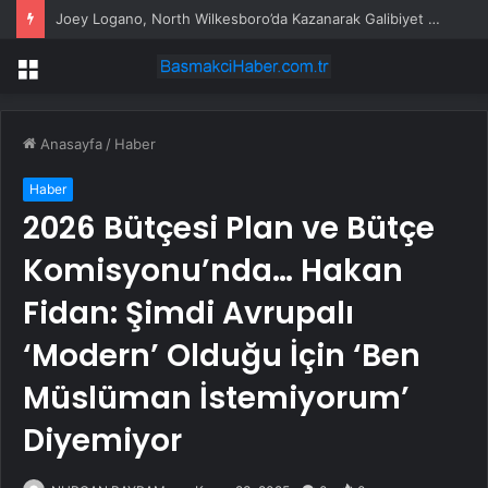
Joey Logano, North Wilkesboro’da Kazanarak Galibiyet Hasretini Sonlandırdı
Menü
Anasayfa
/
Haber
Haber
2026 Bütçesi Plan ve Bütçe
Komisyonu’nda… Hakan
Fidan: Şimdi Avrupalı
‘Modern’ Olduğu İçin ‘Ben
Müslüman İstemiyorum’
Diyemiyor