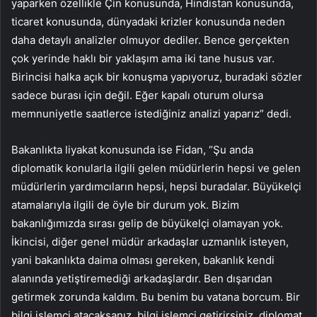
yaparken özellikle Çin konusunda, Hindistan konusunda,
ticaret konusunda, dünyadaki krizler konusunda neden
daha detaylı analizler olmuyor dediler. Bence gerçekten
çok yerinde haklı bir yaklaşım ama iki tane husus var.
Birincisi halka açık bir konuşma yapıyoruz, buradaki sözler
sadece burası için değil. Eğer kapalı oturum olursa
memnuniyetle saatlerce istediğiniz analizi yaparız” dedi.
Bakanlıkta liyakat konusunda ise Fidan, “Şu anda
diplomatik konularla ilgili gelen müdürlerin hepsi ve gelen
müdürlerin yardımcıların hepsi, hepsi buradalar. Büyükelçi
atamalarıyla ilgili de öyle bir durum yok. Bizim
bakanlığımızda sırası gelip de büyükelçi olamayan yok.
İkincisi, diğer genel müdür arkadaşlar uzmanlık isteyen,
yani bakanlıkta daima olması gereken, bakanlık kendi
alanında yetiştiremediği arkadaşlardır. Ben dışarıdan
getirmek zorunda kaldım. Bu benim bu vatana borcum. Bir
bilgi işlemci atacaksanız, bilgi işlemci getirirsiniz, diplomat