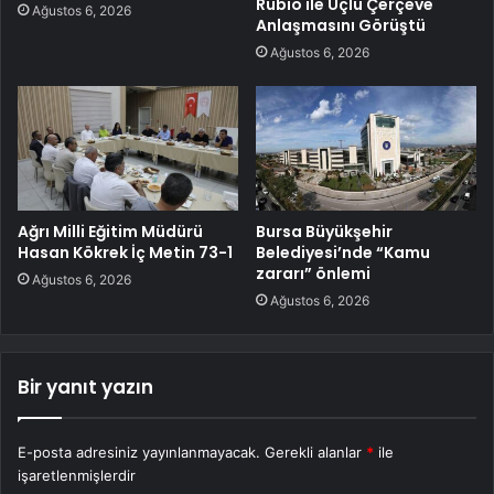
Rubio ile Üçlü Çerçeve
Ağustos 6, 2026
Anlaşmasını Görüştü
Ağustos 6, 2026
Ağrı Milli Eğitim Müdürü
Bursa Büyükşehir
Hasan Kökrek İç Metin 73-1
Belediyesi’nde “Kamu
zararı” önlemi
Ağustos 6, 2026
Ağustos 6, 2026
Bir yanıt yazın
E-posta adresiniz yayınlanmayacak.
Gerekli alanlar
*
ile
işaretlenmişlerdir