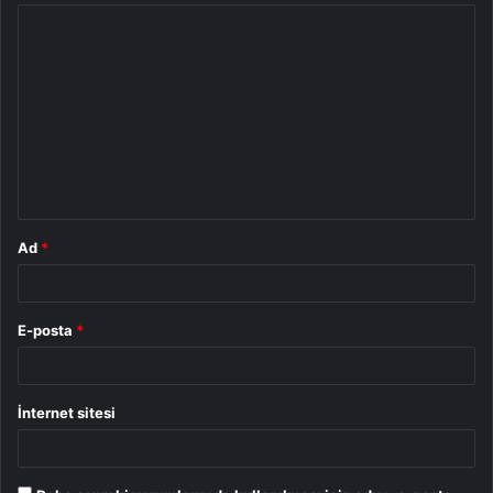
Y
o
r
u
m
*
Ad
*
E-posta
*
İnternet sitesi