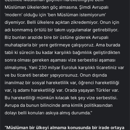
Müslüman ülkelerden göç almasına. Şimdi Avrupalı
‘modern’ olduğu için ‘ben Müslüman istemiyorum’
diyemiyor. Belli ülkelere açıktan zikredemiyor. Onun için
adı konmamış örtülü bir takım uygulamalar getirebiliyor.
Biz bunları arazide bire bir üstüne giderek Avrupalı
muhataplarla bir yere getirmeye çalışıyoruz. Ama burada
tabii ki sürecin bu kadar karşılıklı bağımlılık geliştirdikten
sonra olması gereken aşaması vize serbestisi aşaması
olmalıymış. Yani 230 milyar Euroluk karşılıklı ticaretiniz var
ve bu ticareti beraber yapıyorsunuz. Onun dışında
inanılmaz bir sosyal hareketlilik var, öğrenci hareketliliği
var, iş adamı hareketliliği var. Orada yaşayan Türkler var.
Bu hareketliliği mümkün kılacak tek şey vize serbestisi.
Avrupa da bunun bilincinde ama kimlik politikasından
dolayı belli konuları askıya almış durumda.”
“Müslüman bir ülkeyi almama konusunda bir irade ortaya