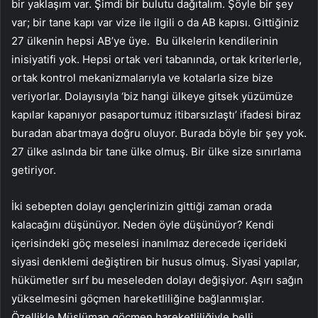
bir yaklaşım var. Şimdi bir bulutu dağıtalım. Şöyle bir şey
var; bir tane kapı var vize ile ilgili o da AB kapısı. Gittiğiniz
27 ülkenin hepsi AB’ye üye. Bu ülkelerin kendilerinin
inisiyatifi yok. Hepsi ortak veri tabanında, ortak kriterlerle,
ortak kontrol mekanizmalarıyla ve kotalarla size bize
veriyorlar. Dolayısıyla ‘biz hangi ülkeye gitsek yüzümüze
kapılar kapanıyor pasaportumuz itibarsızlaştı’ ifadesi biraz
buradan abartmaya doğru oluyor. Burada böyle bir şey yok.
27 ülke aslında bir tane ülke olmuş. Bir ülke size sınırlama
getiriyor.
İki sebepten dolayı gençlerinizin gittiği zaman orada
kalacağını düşünüyor. Neden öyle düşünüyor? Kendi
içerisindeki göç meselesi inanılmaz derecede içerideki
siyasi denklemi değiştiren bir husus olmuş. Siyasi yapılar,
hükümetler sırf bu meseleden dolayı değişiyor. Aşırı sağın
yükselmesini göçmen hareketliliğine bağlanmışlar.
Özellikle Müslüman göçmen hareketliliğiyle belli