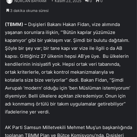
NURCAN BAYRAM
Kasım 23, 2025
0
0
3 dakika okuma süresi
(TBMM) –
Dışişleri Bakanı Hakan Fidan, vize alımında
yaşanan sorunlara ilişkin, “‘Bütün kapılar yüzümüze
kapanıyor’ gibi bir yaklaşım var. Şimdi bir bulutu dağıtalım.
Şöyle bir şey var; bir tane kapı var vize ile ilgili o da AB
kapısı. Gittiğiniz 27 ülkenin hepsi AB’ye üye. Bu ülkelerin
kendilerinin inisiyatifi yok. Hepsi ortak veri tabanında,
ortak kriterlerle, ortak kontrol mekanizmalarıyla ve
kotalarla size bize veriyorlar” dedi. Bakan Fidan, “Şimdi
Avrupalı ‘modern’ olduğu için ‘ben Müslüman istemiyorum’
diyemiyor. Belli ülkelere açıktan zikredemiyor. Onun için
adı konmamış örtülü bir takım uygulamalar getirebiliyor”
ifadelerine yer verdi.
AK Parti Samsun Milletvekili Mehmet Muş’un başkanlığında
toplanan TBMM Plan ve Bütçe Komisyonu’nda, Dışişleri