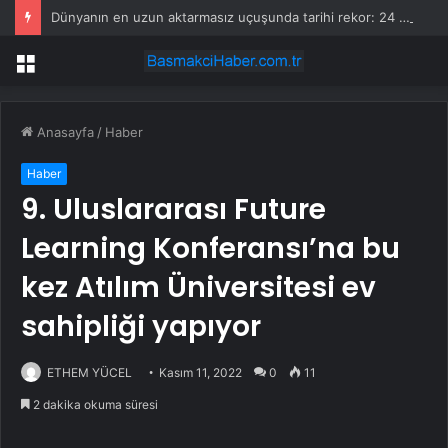
Dünyanın en uzun aktarmasız uçuşunda tarihi rekor: 24 saatten fazla havada kaldılar
Menü
Anasayfa
/
Haber
Haber
9. Uluslararası Future
Learning Konferansı’na bu
kez Atılım Üniversitesi ev
sahipliği yapıyor
ETHEM YÜCEL
Kasım 11, 2022
0
11
2 dakika okuma süresi