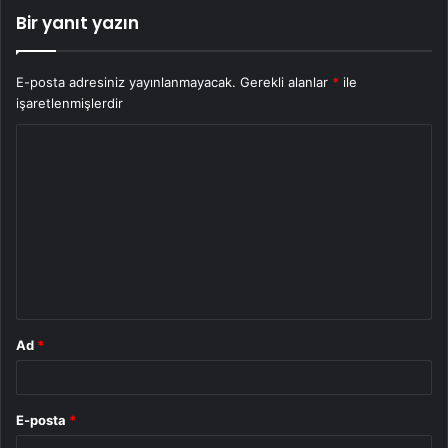
Bir yanıt yazın
E-posta adresiniz yayınlanmayacak.
Gerekli alanlar
*
ile
işaretlenmişlerdir
Y
o
r
u
m
*
Ad
*
E-posta
*