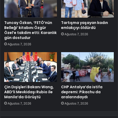
Tuncay Özkan, ‘FETÖ’nün
Tartışma yaşayan kadın
Belleği’ kitabını Özgür
emlakçıyı öldürdü
Özel’e takdim etti: Karanlık
Ağustos 7, 2026
gün dostudur
Ağustos 7, 2026
Çin Dışişleri Bakanı Wang,
CHP Antalya’da istifa
ABD’li Mevkidaşı Rubio ile
depremi: Pikachu da
Manila’da Görüştü
aralarındaydı
Ağustos 7, 2026
Ağustos 7, 2026