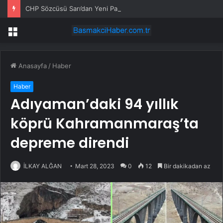
CHP Sözcüsü Sarı’dan Yeni Parti Açıklamasına Tepki: Bu Arkadaşlarımız Koltukçu
Menü
Anasayfa
/
Haber
Haber
Adıyaman’daki 94 yıllık
köprü Kahramanmaraş’ta
depreme direndi
İLKAY ALĞAN
Mart 28, 2023
0
12
Bir dakikadan az