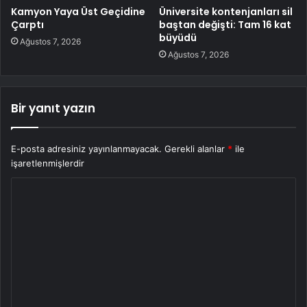
Kamyon Yaya Üst Geçidine
Üniversite kontenjanları sil
Çarptı
baştan değişti: Tam 16 kat
büyüdü
Ağustos 7, 2026
Ağustos 7, 2026
Bir yanıt yazın
E-posta adresiniz yayınlanmayacak.
Gerekli alanlar
*
ile
işaretlenmişlerdir
Y
o
r
u
m
*