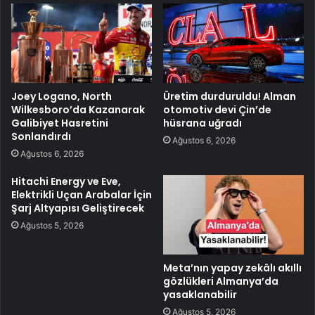
Joey Logano, North
Üretim durduruldu! Alman
Wilkesboro’da Kazanarak
otomotiv devi Çin’de
Galibiyet Hasretini
hüsrana uğradı
Sonlandırdı
Ağustos 6, 2026
Ağustos 6, 2026
Hitachi Energy ve Eve,
Elektrikli Uçan Arabalar İçin
Şarj Altyapısı Geliştirecek
Ağustos 5, 2026
Meta’nın yapay zekâlı akıllı
gözlükleri Almanya’da
yasaklanabilir
Ağustos 5, 2026