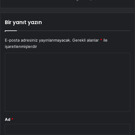
Bir yanıt yazın
E-posta adresiniz yayınlanmayacak.
Gerekli alanlar
*
ile
işaretlenmişlerdir
Y
o
r
u
m
*
Ad
*