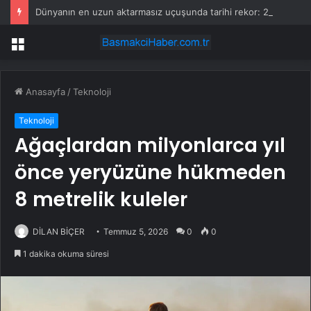
Dünyanın en uzun aktarmasız uçuşunda tarihi rekor: 24 saatten fazla havada kaldılar
Menü
Anasayfa
/
Teknoloji
Teknoloji
Ağaçlardan milyonlarca yıl
önce yeryüzüne hükmeden
8 metrelik kuleler
DİLAN BİÇER
Temmuz 5, 2026
0
0
1 dakika okuma süresi