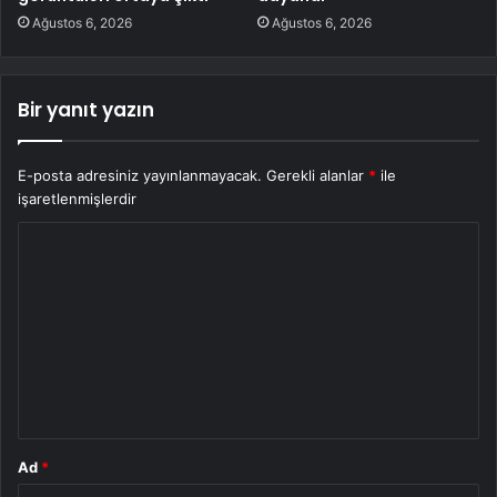
Ağustos 6, 2026
Ağustos 6, 2026
Bir yanıt yazın
E-posta adresiniz yayınlanmayacak.
Gerekli alanlar
*
ile
işaretlenmişlerdir
Y
o
r
u
m
*
Ad
*