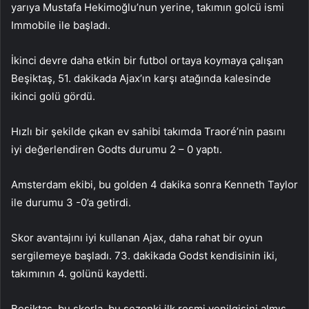
yarıya Mustafa Hekimoğlu’nun yerine, takımın golcü ismi
Immobile ile başladı.
İkinci devre daha etkin bir futbol ortaya koymaya çalışan
Beşiktaş, 51. dakikada Ajax’ın karşı atağında kalesinde
ikinci golü gördü.
Hızlı bir şekilde çıkan ev sahibi takımda Traoré’nin pasını
iyi değerlendiren Godts durumu 2 – 0 yaptı.
Amsterdam ekibi, bu golden 4 dakika sonra Kenneth Taylor
ile durumu 3 -0’a getirdi.
Skor avantajını iyi kullanan Ajax, daha rahat bir oyun
sergilemeye başladı. 73. dakikada Godst kendisinin iki,
takımının 4. golünü kaydetti.
Beşiktaş, bu skorla, bu sezonki ilk resmi yenilgisini almış