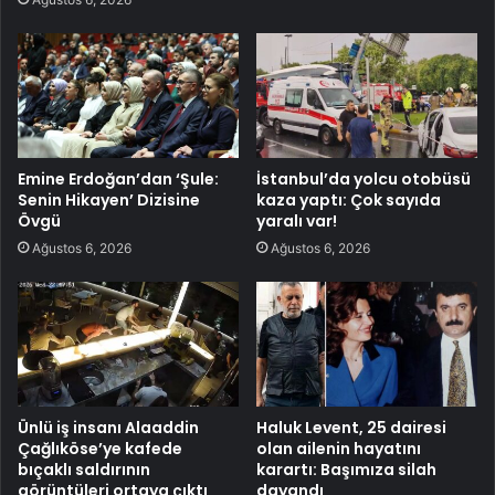
Emine Erdoğan’dan ‘Şule:
İstanbul’da yolcu otobüsü
Senin Hikayen’ Dizisine
kaza yaptı: Çok sayıda
Övgü
yaralı var!
Ağustos 6, 2026
Ağustos 6, 2026
Ünlü iş insanı Alaaddin
Haluk Levent, 25 dairesi
Çağlıköse’ye kafede
olan ailenin hayatını
bıçaklı saldırının
karartı: Başımıza silah
görüntüleri ortaya çıktı
dayandı