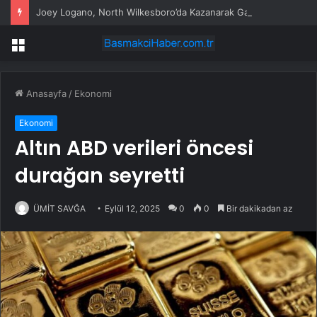
Joey Logano, North Wilkesboro’da Kazanarak Galibiyet Hasretini Sonlandırdı
Menü
Anasayfa
/
Ekonomi
Ekonomi
Altın ABD verileri öncesi
durağan seyretti
ÜMİT SAVĞA
Eylül 12, 2025
0
0
Bir dakikadan az