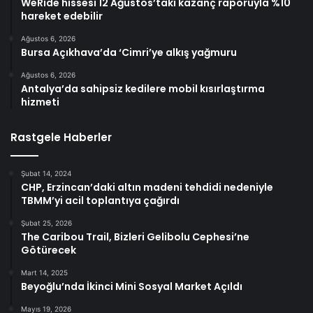
WeRide hissesi 12 Ağustos’taki kazanç raporuyla %10
hareket edebilir
Ağustos 6, 2026
Bursa Açıkhava’da ‘Cimri’ye alkış yağmuru
Ağustos 6, 2026
Antalya’da sahipsiz kedilere mobil kısırlaştırma
hizmeti
Rastgele Haberler
Şubat 14, 2024
CHP, Erzincan’daki altın madeni tehdidi nedeniyle
TBMM’yi acil toplantıya çağırdı
Şubat 25, 2026
The Caribou Trail, Bizleri Gelibolu Cephesi’ne
Götürecek
Mart 14, 2025
Beyoğlu’nda İkinci Mini Sosyal Market Açıldı
Mayıs 19, 2026