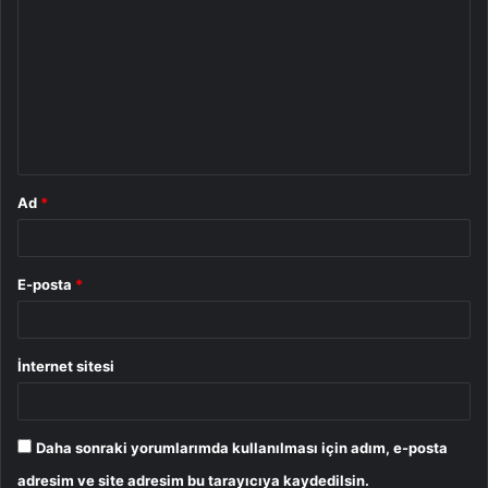
o
r
u
m
*
Ad
*
E-posta
*
İnternet sitesi
Daha sonraki yorumlarımda kullanılması için adım, e-posta
adresim ve site adresim bu tarayıcıya kaydedilsin.