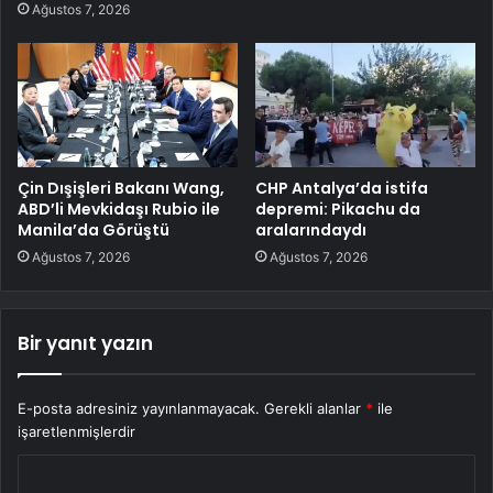
Ağustos 7, 2026
Çin Dışişleri Bakanı Wang,
CHP Antalya’da istifa
ABD’li Mevkidaşı Rubio ile
depremi: Pikachu da
Manila’da Görüştü
aralarındaydı
Ağustos 7, 2026
Ağustos 7, 2026
Bir yanıt yazın
E-posta adresiniz yayınlanmayacak.
Gerekli alanlar
*
ile
işaretlenmişlerdir
Y