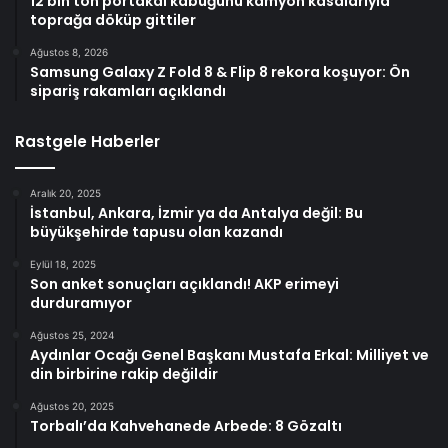
12 bin ton portakal kabuğunu kamyon kasalarıyla
toprağa döküp gittiler
Ağustos 8, 2026
Samsung Galaxy Z Fold 8 & Flip 8 rekora koşuyor: Ön
sipariş rakamları açıklandı
Rastgele Haberler
Aralık 20, 2025
İstanbul, Ankara, İzmir ya da Antalya değil: Bu
büyükşehirde tapusu olan kazandı
Eylül 18, 2025
Son anket sonuçları açıklandı! AKP erimeyi
durduramıyor
Ağustos 25, 2024
Aydınlar Ocağı Genel Başkanı Mustafa Erkal: Milliyet ve
din birbirine rakip değildir
Ağustos 20, 2025
Torbalı’da Kahvehanede Arbede: 8 Gözaltı