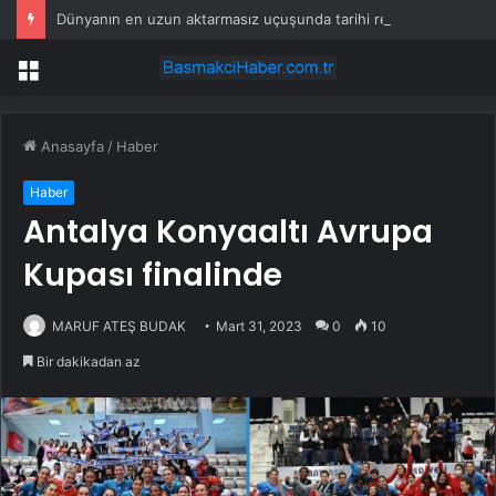
Dünyanın en uzun aktarmasız uçuşunda tarihi rekor: 24 saatten fazla havada kaldılar
Menü
Anasayfa
/
Haber
Haber
Antalya Konyaaltı Avrupa
Kupası finalinde
MARUF ATEŞ BUDAK
Mart 31, 2023
0
10
Bir dakikadan az