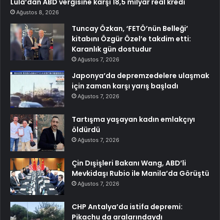
Lula’dan ABD vergisine karşı 18,5 milyar real kredi
Ağustos 8, 2026
Tuncay Özkan, ‘FETÖ’nün Belleği’
kitabını Özgür Özel’e takdim etti:
Karanlık gün dostudur
Ağustos 7, 2026
Japonya’da depremzedelere ulaşmak
için zaman karşı yarış başladı
Ağustos 7, 2026
Tartışma yaşayan kadın emlakçıyı
öldürdü
Ağustos 7, 2026
Çin Dışişleri Bakanı Wang, ABD’li
Mevkidaşı Rubio ile Manila’da Görüştü
Ağustos 7, 2026
CHP Antalya’da istifa depremi:
Pikachu da aralarındaydı