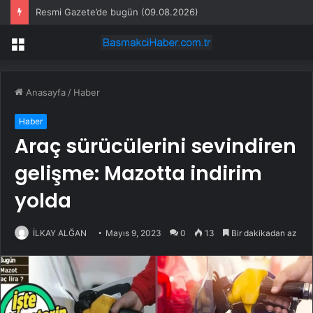
Resmi Gazete’de bugün (09.08.2026)
Menü
Anasayfa
/
Haber
Haber
Araç sürücülerini sevindiren
gelişme: Mazotta indirim
yolda
İLKAY ALĞAN
Mayıs 9, 2023
0
13
Bir dakikadan az