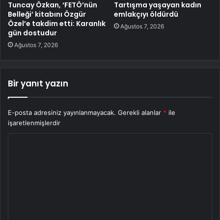
Tuncay Özkan, ‘FETÖ’nün
Tartışma yaşayan kadın
Belleği’ kitabını Özgür
emlakçıyı öldürdü
Özel’e takdim etti: Karanlık
Ağustos 7, 2026
gün dostudur
Ağustos 7, 2026
Bir yanıt yazın
E-posta adresiniz yayınlanmayacak.
Gerekli alanlar
*
ile
işaretlenmişlerdir
Y
o
r
u
m
*