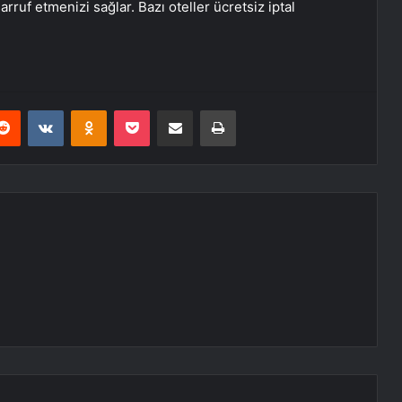
rruf etmenizi sağlar. Bazı oteller ücretsiz iptal
erest
Reddit
VKontakte
Odnoklassniki
Pocket
E-Posta ile paylaş
Yazdır