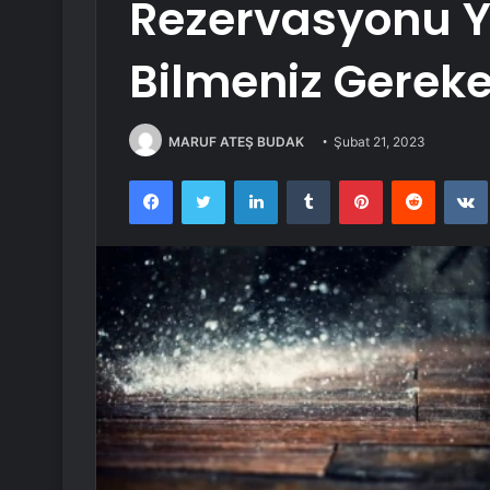
Rezervasyonu 
Bilmeniz Gerek
MARUF ATEŞ BUDAK
Şubat 21, 2023
Facebook
Twitter
LinkedIn
Tumblr
Pinterest
Reddit