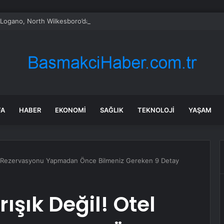
Logano, North Wilkesboro’da Kazanarak Galibiyet Hasretini Sonlandırdı
FA
HABER
EKONOMI
SAĞLIK
TEKNOLOJI
YAŞAM
Otel Rezervasyonu Yapmadan Önce Bilmeniz Gereken 9 Detay
rışık Değil! Otel