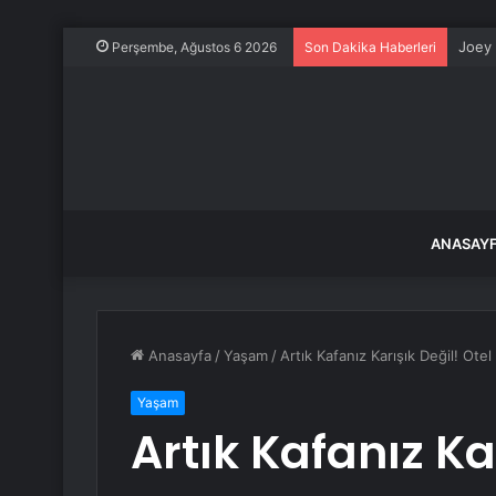
Joey 
Perşembe, Ağustos 6 2026
Son Dakika Haberleri
ANASAY
Anasayfa
/
Yaşam
/
Artık Kafanız Karışık Değil! 
Yaşam
Artık Kafanız Ka