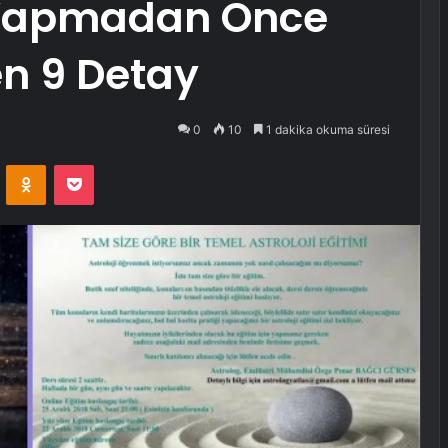
Yapmadan Önce
en 9 Detay
0
10
1 dakika okuma süresi
VKontakte
Odnoklassniki
Pocket