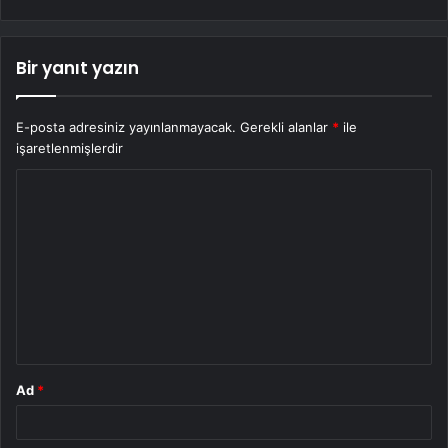
Bir yanıt yazın
E-posta adresiniz yayınlanmayacak.
Gerekli alanlar
*
ile
işaretlenmişlerdir
Y
o
r
u
m
*
Ad
*