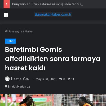
Dünyanın en uzun aktarmasız uçuşunda tarihi rekor: 24 saatten fazla havada kaldılar
Menü
Anasayfa
/
Haber
Haber
Bafetimbi Gomis
affedildikten sonra formaya
hasret kaldı
İLKAY ALĞAN
Mayıs 23, 2023
0
11
Bir dakikadan az