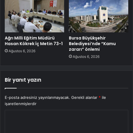
Ağrı Milli Eğitim Müdürü
Bursa Büyükşehir
Hasan Kökrek İç Metin 73-1
Belediyesi’nde “Kamu
zararı” önlemi
Ağustos 6, 2026
Ağustos 6, 2026
Bir yanıt yazın
E-posta adresiniz yayınlanmayacak.
Gerekli alanlar
*
ile
işaretlenmişlerdir
Y
o
r