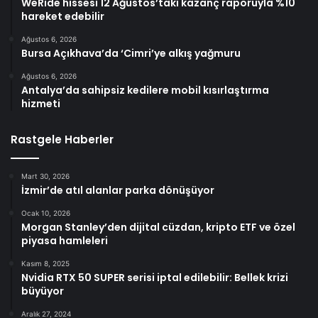
WeRide hissesi 12 Ağustos’taki kazanç raporuyla %10
hareket edebilir
Ağustos 6, 2026
Bursa Açıkhava’da ‘Cimri’ye alkış yağmuru
Ağustos 6, 2026
Antalya’da sahipsiz kedilere mobil kısırlaştırma
hizmeti
Rastgele Haberler
Mart 30, 2026
İzmir’de atıl alanlar parka dönüşüyor
Ocak 10, 2026
Morgan Stanley’den dijital cüzdan, kripto ETF ve özel
piyasa hamleleri
Kasım 8, 2025
Nvidia RTX 50 SUPER serisi iptal edilebilir: Bellek krizi
büyüyor
Aralık 27, 2024