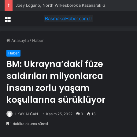
Joey Logano, North Wilkesboro’da Kazanarak Galibiyet Hasretini Sonlandırdı
Menü
Anasayfa
/
Haber
Haber
BM: Ukrayna’daki füze
saldırıları milyonlarca
insanı zorlu yaşam
koşullarına sürüklüyor
İLKAY ALĞAN
Kasım 25, 2022
0
13
1 dakika okuma süresi