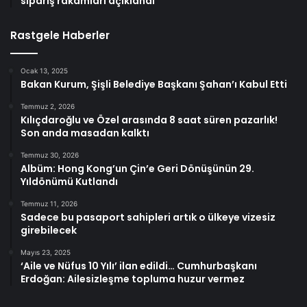
sipariş rakamları açıklandı
Rastgele Haberler
Ocak 13, 2025
Bakan Kurum, Şişli Belediye Başkanı Şahan’ı Kabul Etti
Temmuz 2, 2026
Kılıçdaroğlu ve Özel arasında 8 saat süren pazarlık!
Son anda masadan kalktı
Temmuz 30, 2026
Albüm: Hong Kong’un Çin’e Geri Dönüşünün 29.
Yıldönümü Kutlandı
Temmuz 11, 2026
Sadece bu pasaport sahipleri artık o ülkeye vizesiz
girebilecek
Mayıs 23, 2025
‘Aile ve Nüfus 10 Yılı’ ilan edildi… Cumhurbaşkanı
Erdoğan: Ailesizleşme topluma huzur vermez