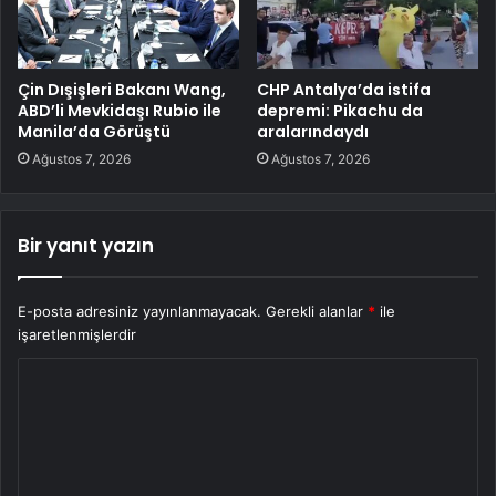
Çin Dışişleri Bakanı Wang,
CHP Antalya’da istifa
ABD’li Mevkidaşı Rubio ile
depremi: Pikachu da
Manila’da Görüştü
aralarındaydı
Ağustos 7, 2026
Ağustos 7, 2026
Bir yanıt yazın
E-posta adresiniz yayınlanmayacak.
Gerekli alanlar
*
ile
işaretlenmişlerdir
Y
o
r
u