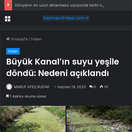
Dünyanın en uzun aktarmasız uçuşunda tarihi rekor: 24 saatten fazla havada kaldılar
Menü
Anasayfa
/
Haber
Haber
Büyük Kanal’ın suyu yeşile
döndü: Nedeni açıklandı
MARUF ATEŞ BUDAK
Haziran 19, 2023
0
10
1 dakika okuma süresi