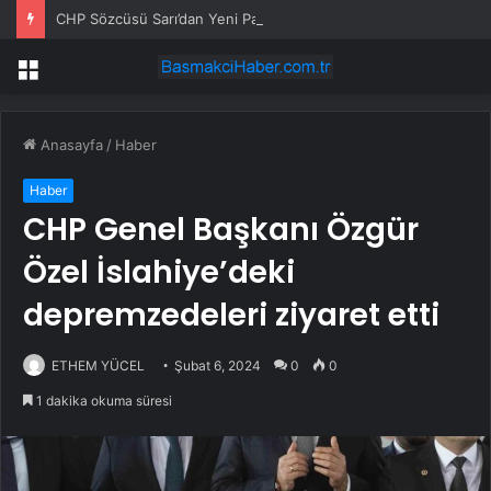
CHP Sözcüsü Sarı’dan Yeni Parti Açıklamasına Tepki: Bu Arkadaşlarımız Koltukçu
Menü
Anasayfa
/
Haber
Haber
CHP Genel Başkanı Özgür
Özel İslahiye’deki
depremzedeleri ziyaret etti
ETHEM YÜCEL
Şubat 6, 2024
0
0
1 dakika okuma süresi