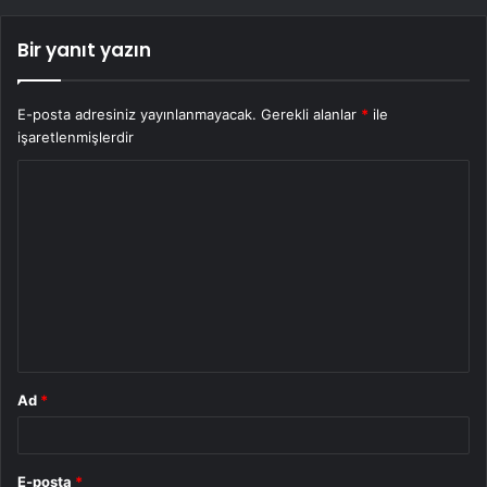
Bir yanıt yazın
E-posta adresiniz yayınlanmayacak.
Gerekli alanlar
*
ile
işaretlenmişlerdir
Y
o
r
u
m
*
Ad
*
E-posta
*