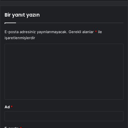
Bir yanıt yazın
E-posta adresiniz yayınlanmayacak.
Gerekli alanlar
*
ile
işaretlenmişlerdir
Y
o
r
u
m
*
Ad
*