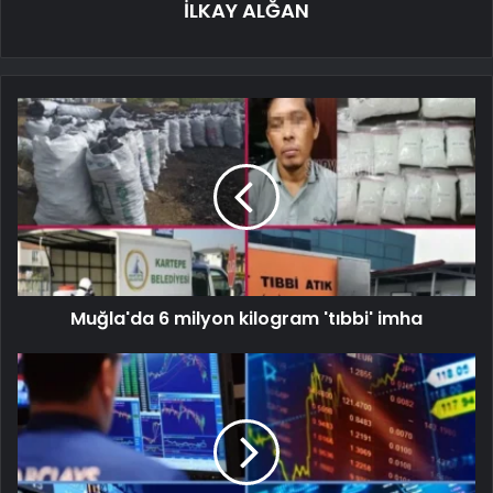
İLKAY ALĞAN
Muğla'da 6 milyon kilogram 'tıbbi' imha