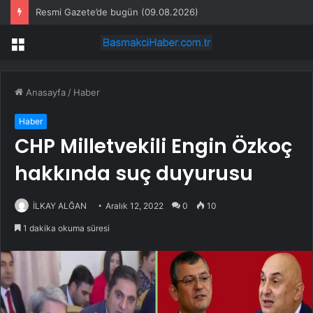
Resmi Gazete’de bugün (09.08.2026)
Menü
Anasayfa
/
Haber
Haber
CHP Milletvekili Engin Özkoç
hakkında suç duyurusu
İLKAY ALĞAN
Aralık 12, 2022
0
10
1 dakika okuma süresi