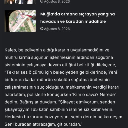
Ağustos 8, 2026
Muğla’da ormana sıçrayan yangına
havadan ve karadan müdahale
Ağustos 8, 2026
Kafes, belediyenin aldığı kararın uygulanmadığını ve
mührü kırma suçunun işlenmesinin ardından soğutma
sisteminin çalışmaya devam ettiğini belirttiği dilekçede,
“Tekrar ses ölçümü için belediyeden geldiklerinde, Yeni
bir karara kadar mührün sökülüp soğutma ünitesinin
çalıştırılmasının suç olduğunu mahkemenin verdiği kararı
hatırlattım, polislerle konuşurken ‘Kim o savcı? Nerede’
dedim. Bağırışlar duydum. “Şikayet etmiyorum. senden
şikayetçiyim 165 katın sahibinin ismine siz karar verin.
Herkesin huzurunu bozuyorsun. senin derdin ne kardeşim
Seni buradan attıracağım, git buradan.”