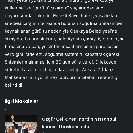
“hürriyetten yoksun bırakma”, “iftira”, “görevi kötüye
kullanma” ve “gürültü çıkarma” suçlarından suç
duyurusunda bulundu. Emekli Savcı Kafes, yaşadıkları
sitedeki çarşının terasında bulunan soğutma ünitesinden
kaynaklanan gürültü nedeniyle Çankaya Belediyesi’ne
şikayette bulunduklarını, belediyenin çarşıyı işleten inşaat
firmasına ve çarşıyı işleten inşaat firmasına para cezası
verdiğini ifade etti. soğutma sistemini kapatarak gerekli
önlemlerin alınması için 30 gün süre verdi. Dilekçede
şirketin kararın iptali için dava açtığı, Ankara 7. İdare
Mahkemesi’nin yürütmeyi durdurma talebini reddettiği
belirtildi.
İlgili Makaleler
Özgür Çelik, Yeni Parti’nin İstanbul
kurucu il başkanı oldu