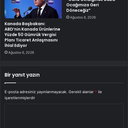
Ocağımıza Geri
Döneceğiz”
Ağustos 6, 2026
Kanada Başbakanı:
ABD’nin Kanada Ürünlerine
Yüzde 50 Gümrük Vergisi
Planı Ticaret Anlaşmasını
İhlal Ediyor
Ağustos 6, 2026
Bir yanıt yazın
E-posta adresiniz yayınlanmayacak.
Gerekli alanlar
*
ile
işaretlenmişlerdir
Y
o
r