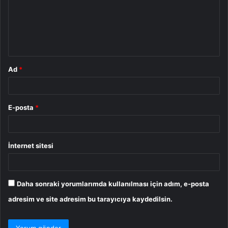
u
m
*
Ad
*
E-posta
*
İnternet sitesi
Daha sonraki yorumlarımda kullanılması için adım, e-posta
adresim ve site adresim bu tarayıcıya kaydedilsin.