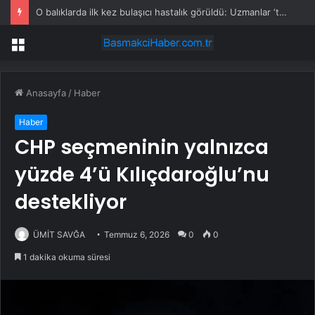
O balıklarda ilk kez bulaşıcı hastalık görüldü: Uzmanlar ‘tüketmeyin’ çağrısı yaptı
Menü
Anasayfa
/
Haber
Haber
CHP seçmeninin yalnızca
yüzde 4’ü Kılıçdaroğlu’nu
destekliyor
ÜMİT SAVĞA
Temmuz 6, 2026
0
0
1 dakika okuma süresi