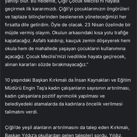
yanlışı olur. Bu nedenle, Çiğli Çocuk Meclisi’ni hayata
geçirmek ilk kararımızdı. Çiğli’yi çocuklarımızın öngörüleri
ve taptaze bilinçlerinden beslenerek yöneteceğimizi her
fırsatta dile getirdim. Öyle de olacak. 23 Nisan özelinde bir
müjde vermiş olayım. Okulun arkasındaki kısa yolu trafiğe
kapatacağız. Asfaltı kaldırıp, kauçuk zemin döşeyerek hem
okula hem de mahallede yaşayan çocukların kullanımına
açacağız. Çocuk Meclisi’mizi ivedilikle hayata geçirecek,
alınan kararları sözde bırakmayacağız.”
10 yaşındaki Başkan Kırkmalı da İnsan Kaynakları ve Eğitim
Müdürü Engin Taş’a kadın çalışanların sayısının artırılması,
kadın çalışanlara pozitif ayrımcılık yapılması ve
belediyedeki atamalarda da kadınlara öncelik verilmesi
talimatını verdi.
Çiğli’de yeşil alanların artırılmasını da talep eden Kırkmalı,
Başkan Yıldız’a okullardan gelen talepleri sordu. Yıldız,