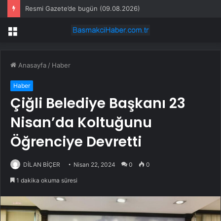
Resmi Gazete’de bugün (09.08.2026)
Menü
Anasayfa
/
Haber
Haber
Çiğli Belediye Başkanı 23
Nisan’da Koltuğunu
Öğrenciye Devretti
DİLAN BİÇER
Nisan 22, 2024
0
0
1 dakika okuma süresi