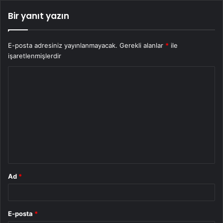
Bir yanıt yazın
E-posta adresiniz yayınlanmayacak.
Gerekli alanlar
*
ile
işaretlenmişlerdir
Y
o
r
u
m
*
Ad
*
E-posta
*