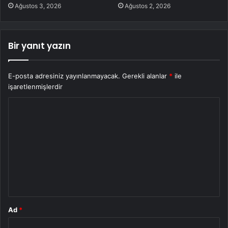
Ağustos 3, 2026
Ağustos 2, 2026
Bir yanıt yazın
E-posta adresiniz yayınlanmayacak.
Gerekli alanlar
*
ile
işaretlenmişlerdir
Y
o
r
u
m
*
Ad
*