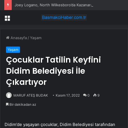
Joey Logano, North Wilkesboro’da Kazanarak Galibiyet Hasretini Sonlandırdı
Menü
Anasayfa
/
Yaşam
Yaşam
Çocuklar Tatilin Keyfini
Didim Belediyesi İle
Çıkartıyor
MARUF ATEŞ BUDAK
Kasım 17, 2022
0
9
Bir dakikadan az
Didim’de yaşayan çocuklar, Didim Belediyesi tarafından