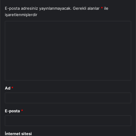
E-posta adresiniz yayınlanmayacak.
Gerekli alanlar
*
ile
işaretlenmişlerdir
Y
o
r
u
m
*
Ad
*
E-posta
*
İnternet sitesi