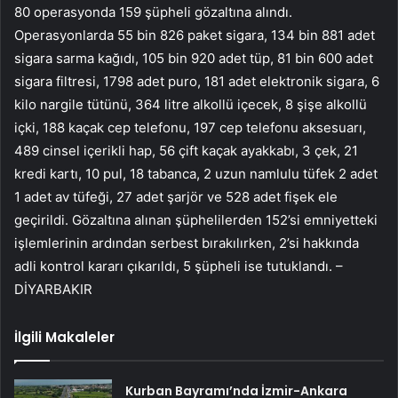
80 operasyonda 159 şüpheli gözaltına alındı.
Operasyonlarda 55 bin 826 paket sigara, 134 bin 881 adet
sigara sarma kağıdı, 105 bin 920 adet tüp, 81 bin 600 adet
sigara filtresi, 1798 adet puro, 181 adet elektronik sigara, 6
kilo nargile tütünü, 364 litre alkollü içecek, 8 şişe alkollü
içki, 188 kaçak cep telefonu, 197 cep telefonu aksesuarı,
489 cinsel içerikli hap, 56 çift kaçak ayakkabı, 3 çek, 21
kredi kartı, 10 pul, 18 tabanca, 2 uzun namlulu tüfek 2 adet
1 adet av tüfeği, 27 adet şarjör ve 528 adet fişek ele
geçirildi. Gözaltına alınan şüphelilerden 152’si emniyetteki
işlemlerinin ardından serbest bırakılırken, 2’si hakkında
adli kontrol kararı çıkarıldı, 5 şüpheli ise tutuklandı. –
DİYARBAKIR
İlgili Makaleler
Kurban Bayramı’nda İzmir-Ankara