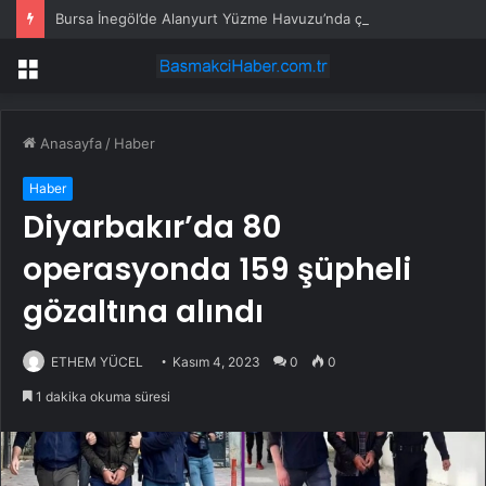
Bursa İnegöl’de Alanyurt Yüzme Havuzu’nda çalışmalar tam gaz
Menü
Anasayfa
/
Haber
Haber
Diyarbakır’da 80
operasyonda 159 şüpheli
gözaltına alındı
ETHEM YÜCEL
Kasım 4, 2023
0
0
1 dakika okuma süresi