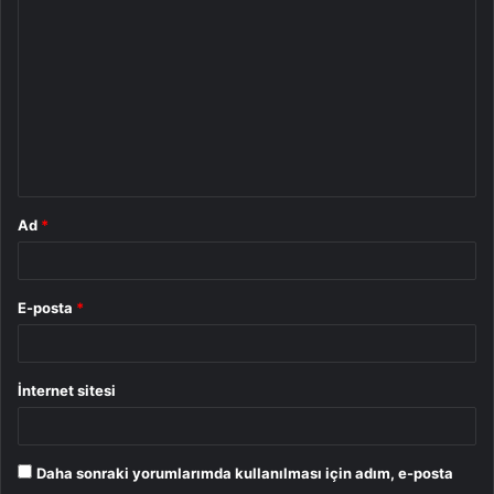
o
r
u
m
*
Ad
*
E-posta
*
İnternet sitesi
Daha sonraki yorumlarımda kullanılması için adım, e-posta