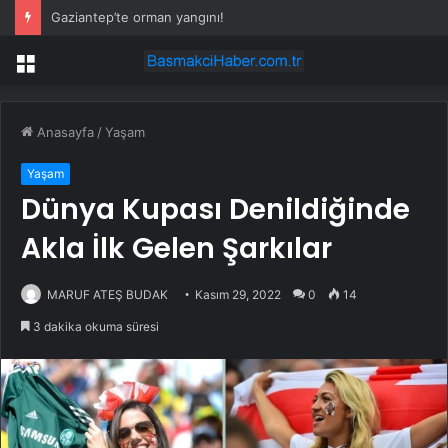
Gaziantep’te orman yangını!
Menü
Anasayfa
/
Yaşam
Yaşam
Dünya Kupası Denildiğinde
Akla İlk Gelen Şarkılar
MARUF ATEŞ BUDAK
Kasım 29, 2022
0
14
3 dakika okuma süresi