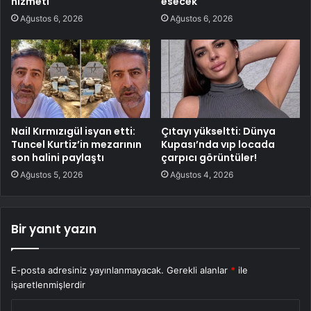
hizmeti
esecek
Ağustos 6, 2026
Ağustos 6, 2026
Nail Kırmızıgül isyan etti:
Çıtayı yükseltti: Dünya
Tuncel Kurtiz’in mezarının
Kupası’nda vıp locada
son halini paylaştı
çarpıcı görüntüler!
Ağustos 5, 2026
Ağustos 4, 2026
Bir yanıt yazın
E-posta adresiniz yayınlanmayacak.
Gerekli alanlar
*
ile
işaretlenmişlerdir
Y