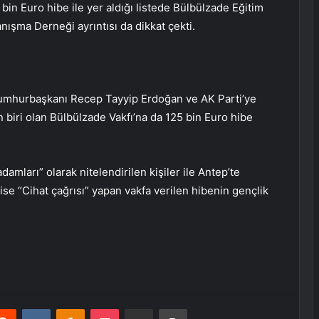
in Euro hibe ile yer aldığı listede Bülbülzade Eğitim
ışma Derneği ayrıntısı da dikkat çekti.
umhurbaşkanı Recep Tayyip Erdoğan ve AK Parti’ye
 biri olan Bülbülzade Vakfı’na da 125 bin Euro hibe
damları” olarak nitelendirilen kişiler ile Antep’te
ise “Cihat çağrısı” yapan vakfa verilen hibenin gençlik
erest
Reddit
VKontakte
Odnoklassniki
Pocket
E-Posta ile paylaş
Yazdır