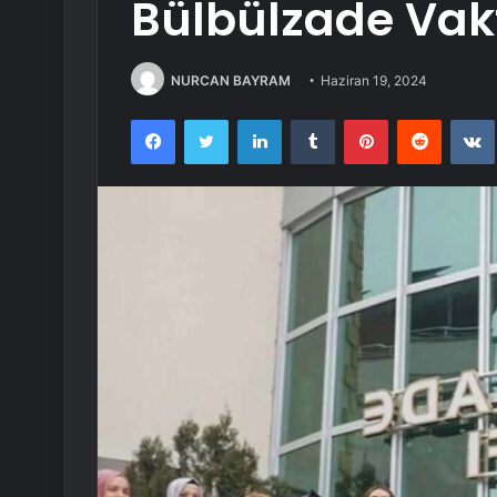
Bülbülzade Vakf
NURCAN BAYRAM
Haziran 19, 2024
Facebook
Twitter
LinkedIn
Tumblr
Pinterest
Reddit