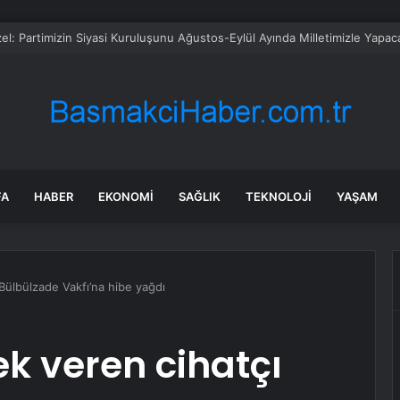
sü Sarı’dan Yeni Parti Açıklamasına Tepki: Bu Arkadaşlarımız Koltukçu
FA
HABER
EKONOMI
SAĞLIK
TEKNOLOJI
YAŞAM
Bülbülzade Vakfı’na hibe yağdı
k veren cihatçı