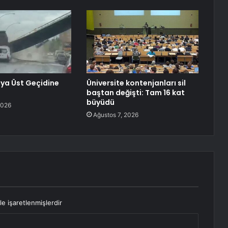
ya Üst Geçidine
Üniversite kontenjanları sil
baştan değişti: Tam 16 kat
büyüdü
2026
Ağustos 7, 2026
le işaretlenmişlerdir