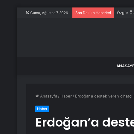
CHP Sözcü
Cuma, Ağustos 7 2026
Son Dakika Haberleri
ANASAY
Anasayfa
/
Haber
/
Erdoğan’a destek veren cihatçı 
Haber
Erdoğan’a deste