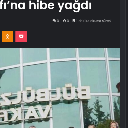
ı’na hibe yağdı
0
0
1 dakika okuma süresi
VKontakte
Odnoklassniki
Pocket