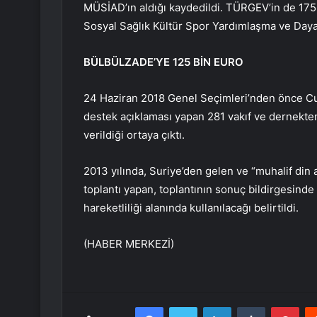
MÜSİAD’ın aldığı kaydedildi. TÜRGEV’in de 175 b
Sosyal Sağlık Kültür Spor Yardımlaşma ve Dayan
BÜLBÜLZADE’YE 125 BİN EURO
24 Haziran 2018 Genel Seçimleri’nden önce C
destek açıklaması yapan 281 vakıf ve dernekten
verildiği ortaya çıktı.
2013 yılında, Suriye’den gelen ve “muhalif din a
toplantı yapan, toplantının sonuç bildirgesinde 
hareketliliği alanında kullanılacağı belirtildi.
(HABER MERKEZİ)
Facebook
Twitter
LinkedIn
Tumblr
Pint