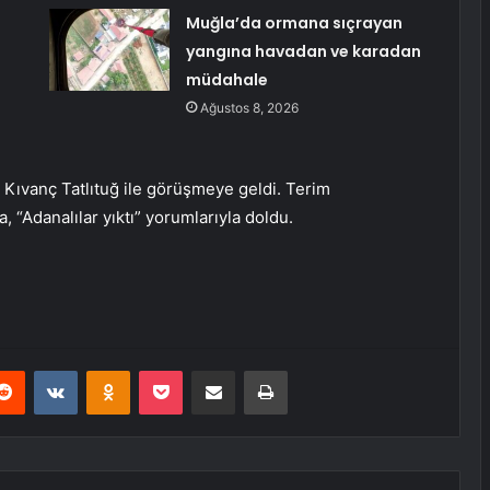
Muğla’da ormana sıçrayan
yangına havadan ve karadan
müdahale
Ağustos 8, 2026
 Kıvanç Tatlıtuğ ile görüşmeye geldi. Terim
 “Adanalılar yıktı” yorumlarıyla doldu.
erest
Reddit
VKontakte
Odnoklassniki
Pocket
E-Posta ile paylaş
Yazdır