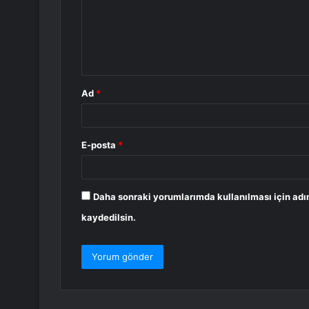
u
m
*
Ad
*
E-posta
*
Daha sonraki yorumlarımda kullanılması için adı
kaydedilsin.