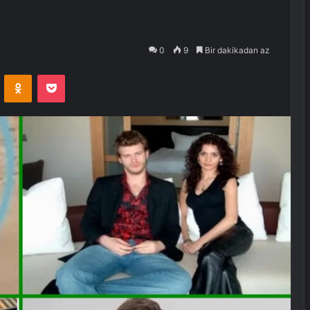
0
9
Bir dakikadan az
VKontakte
Odnoklassniki
Pocket