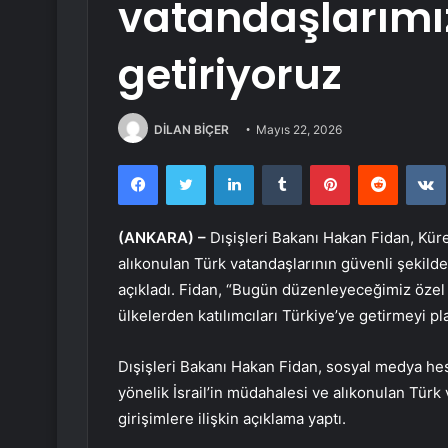
vatandaşlarımız
getiriyoruz
DİLAN BİÇER
Mayıs 22, 2026
Facebook
Twitter
LinkedIn
Tumblr
Pinterest
Reddit
(ANKARA) –
Dışişleri Bakanı Hakan Fidan, Kü
alıkonulan Türk vatandaşlarının güvenli şekild
açıkladı. Fidan, “Bugün düzenleyeceğimiz özel 
ülkelerden katılımcıları Türkiye’ye getirmeyi pl
Dışişleri Bakanı Hakan Fidan, sosyal medya he
yönelik İsrail’in müdahalesi ve alıkonulan Türk
girişimlere ilişkin açıklama yaptı.