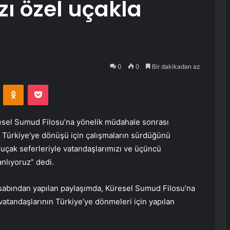
ı özel uçakla
0
0
Bir dakikadan az
VKontakte
Odnoklassniki
Pocket
resel Sumud Filosu’na yönelik müdahale sonrası
e Türkiye’ye dönüşü için çalışmaların sürdüğünü
uçak seferleriyle vatandaşlarımızı ve üçüncü
anlıyoruz” dedi.
sabından yapılan paylaşımda, Küresel Sumud Filosu’na
 vatandaşlarının Türkiye’ye dönmeleri için yapılan