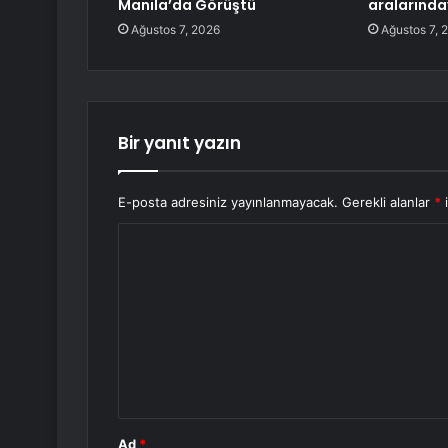
Manila’da Görüştü
aralarında
Ağustos 7, 2026
Ağustos 7, 
Bir yanıt yazın
E-posta adresiniz yayınlanmayacak.
Gerekli alanlar
*
i
Y
o
r
u
m
*
Ad
*