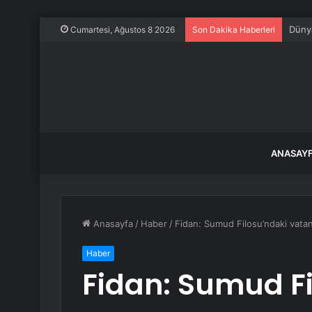
Morga
Cumartesi, Ağustos 8 2026
Son Dakika Haberleri
ANASAY
Anasayfa
/
Haber
/
Fidan: Sumud Filosu’ndaki vatan
Haber
Fidan: Sumud Fi