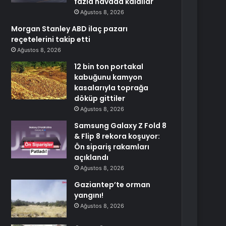
fazla havada kaldılar
Ağustos 8, 2026
Morgan Stanley ABD ilaç pazarı
reçetelerini takip etti
Ağustos 8, 2026
12 bin ton portakal
kabuğunu kamyon
kasalarıyla toprağa
döküp gittiler
Ağustos 8, 2026
Samsung Galaxy Z Fold 8
& Flip 8 rekora koşuyor:
Ön sipariş rakamları
açıklandı
Ağustos 8, 2026
Gaziantep’te orman
yangını!
Ağustos 8, 2026