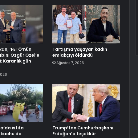
an, ‘FETÖ’nün
Tartışma yaşayan kadın
tabını Özgür Özel’e
emlakçıyı öldürdü
: Karanlık gün
Ağustos 7, 2026
2026
a’da istifa
Trump’tan Cumhurbaşkanı
ikachu da
Erdoğan’a teşekkür