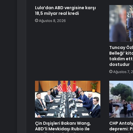
Lula’dan ABD vergisine karşı
18,5 milyar real kredi
Ağustos 8, 2026
Tuncay Özk
Belleği’ ki
takdim etti
dostudur
Ağustos 7, 
Çin Dışişleri Bakanı Wang,
CHP Antaly
ABD’li Mevkidaşı Rubio ile
depremi: P