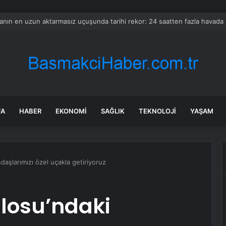
n Stanley ABD ilaç pazarı reçetelerini takip etti
FA
HABER
EKONOMI
SAĞLIK
TEKNOLOJI
YAŞAM
daşlarımızı özel uçakla getiriyoruz
losu’ndaki