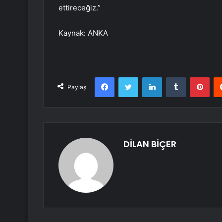
ettireceğiz.”
Kaynak: ANKA
Facebook
Twitter
LinkedIn
Tumblr
Pint
Paylaş
DİLAN BİÇER