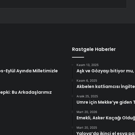
Rastgele Haberler
Kasım 13, 2025
s-Eylül Ayında Milletimizle
Aşk ve Gözyaşı bitiyor mu,
Kasım 6, 2025
Akbelen katliamcısı İngilte
epki: Bu Arkadaşlarımız
Aralık 25, 2025
Umre için Mekke’ye giden Tü
Mart 20, 2026
Emekli, Asker Kaçağı Oldu
Mart 20, 2025
Yalova’da ikinci el eşya pa