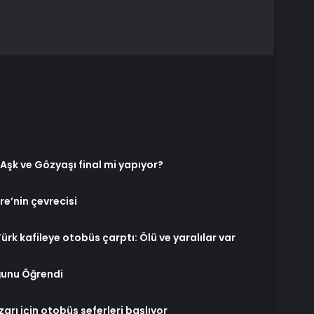
 Aşk ve Gözyaşı final mi yapıyor?
re’nin çevrecisi
rk kafileye otobüs çarptı: Ölü ve yaralılar var
ğunu Öğrendi
zarı için otobüs seferleri başlıyor