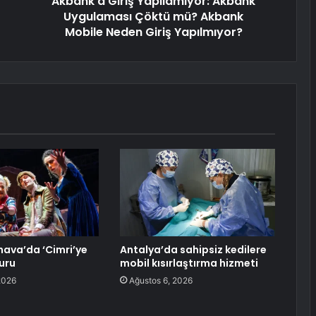
Akbank'a Giriş Yapılamıyor: Akbank
Uygulaması Çöktü mü? Akbank
Mobile Neden Giriş Yapılmıyor?
hava’da ‘Cimri’ye
Antalya’da sahipsiz kedilere
uru
mobil kısırlaştırma hizmeti
2026
Ağustos 6, 2026