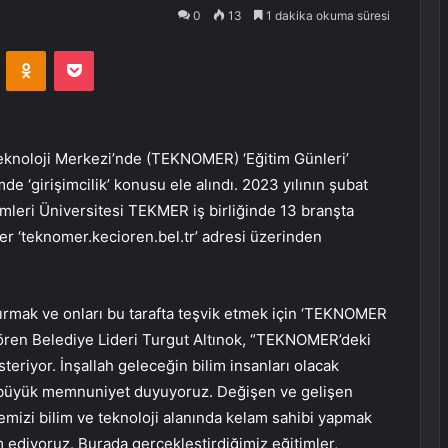
0
13
1 dakika okuma süresi
VKontakte
Odnoklassniki
Pocket
eknoloji Merkezi’nde (TEKNOMER) ‘Eğitim Günleri’
e ‘girişimcilik’ konusu ele alındı. 2023 yılının şubat
mleri Üniversitesi TEKMER iş birliğinde 13 branşta
ler ‘teknomer.kecioren.bel.tr’ adresi üzerinden
artırmak ve onları bu tarafta teşvik etmek için ‘TEKNOMER
çiören Belediye Lideri Turgut Altınok, “TEKNOMER’deki
steriyor. İnşallah geleceğin bilim insanları olacak
büyük memnuniyet duyuyoruz. Değişen ve gelişen
mizi bilim ve teknoloji alanında kelam sahibi yapmak
 ediyoruz. Burada gerçekleştirdiğimiz eğitimler,