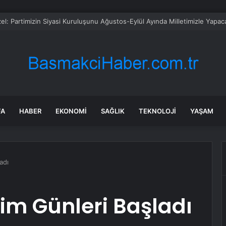
sü Sarı’dan Yeni Parti Açıklamasına Tepki: Bu Arkadaşlarımız Koltukçu
FA
HABER
EKONOMI
SAĞLIK
TEKNOLOJI
YAŞAM
adı
tim Günleri Başladı