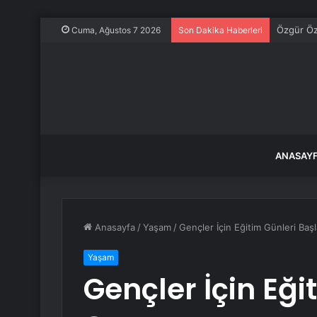
CHP Sözcü
Cuma, Ağustos 7 2026
Son Dakika Haberleri
ANASAY
Anasayfa
/
Yaşam
/
Gençler İçin Eğitim Günleri Başl
Yaşam
Gençler İçin Eği