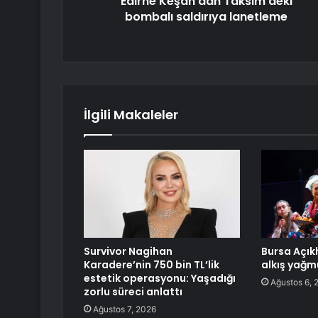
Edirne Keşan'dan Taksim'deki
bombalı saldırıya lanetleme
İlgili Makaleler
Survivor Nagihan
Bursa Açık
Karadere’nin 750 bin TL’lik
alkış yağm
estetik operasyonu: Yaşadığı
Ağustos 6, 
zorlu süreci anlattı
Ağustos 7, 2026