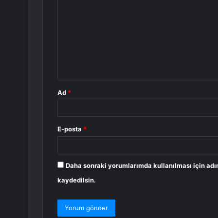
o
r
u
m
*
Ad
*
E-posta
*
Daha sonraki yorumlarımda kullanılması için adı
kaydedilsin.