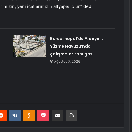
mizin, yeni icatlarımızın altyapısı olur.” dedi.​
Bursa İnegöl’de Alanyurt
Yüzme Havuzu’nda
çalışmalar tam gaz
Ağustos 7, 2026
erest
Reddit
VKontakte
Odnoklassniki
Pocket
E-Posta ile paylaş
Yazdır