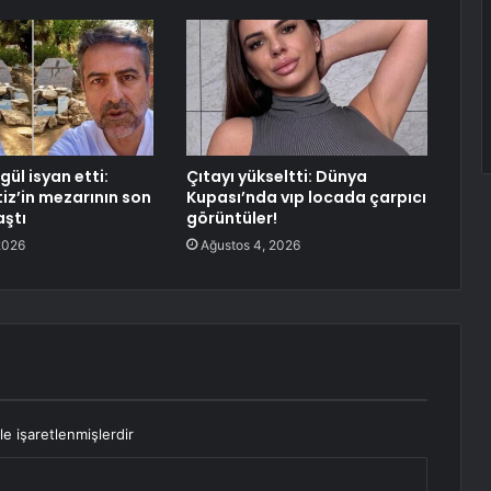
gül isyan etti:
Çıtayı yükseltti: Dünya
iz’in mezarının son
Kupası’nda vıp locada çarpıcı
aştı
görüntüler!
2026
Ağustos 4, 2026
le işaretlenmişlerdir