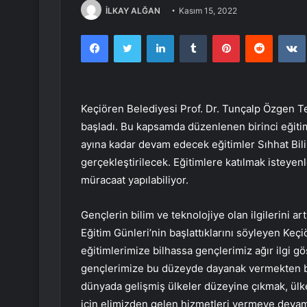
İLKAY ALĞAN
Kasım 15, 2022
Facebook
Twitter
LinkedIn
Tumblr
Pinterest
Reddit
Keçiören Belediyesi Prof. Dr. Tunçalp Özgen T
başladı. Bu kapsamda düzenlenen birinci eğitimd
ayına kadar devam edecek eğitimler Sıhhat Bili
gerçekleştirilecek. Eğitimlere katılmak isteyen
müracaat yapılabiliyor.
Gençlerin bilim ve teknolojiye olan ilgilerini 
Eğitim Günleri’nin başlattıklarını söyleyen Ke
eğitimlerimize bilhassa gençlerimiz ağır ilgi gö
gençlerimize bu düzeyde dayanak vermekten 
dünyada gelişmiş ülkeler düzeyine çıkmak, ülke
için elimizden gelen hizmetleri vermeye devam