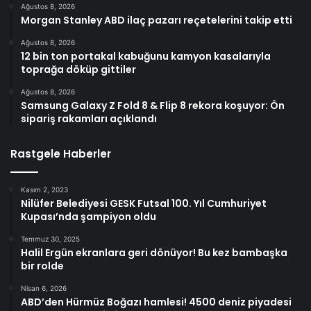
Ağustos 8, 2026
Morgan Stanley ABD ilaç pazarı reçetelerini takip etti
Ağustos 8, 2026
12 bin ton portakal kabuğunu kamyon kasalarıyla
toprağa döküp gittiler
Ağustos 8, 2026
Samsung Galaxy Z Fold 8 & Flip 8 rekora koşuyor: Ön
sipariş rakamları açıklandı
Rastgele Haberler
Kasım 2, 2023
Nilüfer Belediyesi GESK Futsal 100. Yıl Cumhuriyet
Kupası’nda şampiyon oldu
Temmuz 30, 2025
Halil Ergün ekranlara geri dönüyor! Bu kez bambaşka
bir rolde
Nisan 6, 2026
ABD’den Hürmüz Boğazı hamlesi! 4500 deniz piyadesi