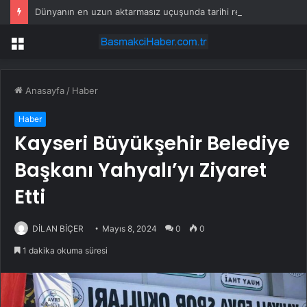
Dünyanın en uzun aktarmasız uçuşunda tarihi rekor: 24 saatten fazla havada kaldılar
Menü
Anasayfa
/
Haber
Haber
Kayseri Büyükşehir Belediye
Başkanı Yahyalı’yı Ziyaret
Etti
DİLAN BİÇER
Mayıs 8, 2024
0
0
1 dakika okuma süresi