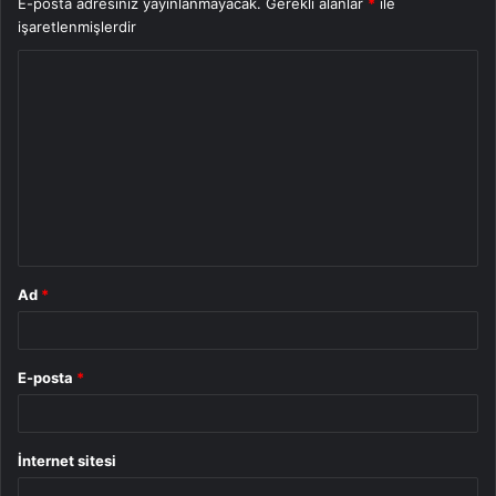
E-posta adresiniz yayınlanmayacak.
Gerekli alanlar
*
ile
işaretlenmişlerdir
Y
o
r
u
m
*
Ad
*
E-posta
*
İnternet sitesi