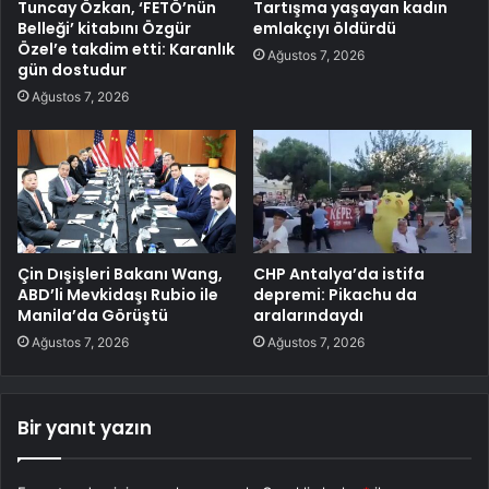
Tuncay Özkan, ‘FETÖ’nün
Tartışma yaşayan kadın
Belleği’ kitabını Özgür
emlakçıyı öldürdü
Özel’e takdim etti: Karanlık
Ağustos 7, 2026
gün dostudur
Ağustos 7, 2026
Çin Dışişleri Bakanı Wang,
CHP Antalya’da istifa
ABD’li Mevkidaşı Rubio ile
depremi: Pikachu da
Manila’da Görüştü
aralarındaydı
Ağustos 7, 2026
Ağustos 7, 2026
Bir yanıt yazın