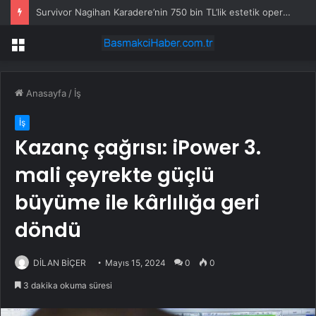
Survivor Nagihan Karadere’nin 750 bin TL’lik estetik operasyonu: Yaşadığı zorlu süreci anlattı
Menü
Anasayfa
/
İş
İş
Kazanç çağrısı: iPower 3.
mali çeyrekte güçlü
büyüme ile kârlılığa geri
döndü
DİLAN BİÇER
Mayıs 15, 2024
0
0
3 dakika okuma süresi