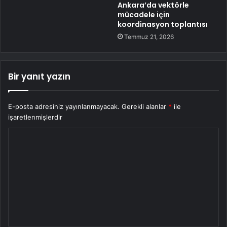
Ankara’da vektörle
mücadele için
koordinasyon toplantısı
Temmuz 21, 2026
Bir yanıt yazın
E-posta adresiniz yayınlanmayacak.
Gerekli alanlar
*
ile
işaretlenmişlerdir
Y
o
r
u
m
*