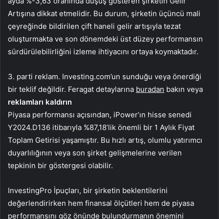
ayda %-3,63 oranında düşüş gösteren şirketin Gelir
Artışına dikkat etmelidir. Bu durum, şirketin üçüncü mali
çeyreğinde bildirilen çift haneli gelir artışıyla tezat
oluşturmakta ve son dönemdeki üst düzey performansın
sürdürülebilirliğini izleme ihtiyacını ortaya koymaktadır.
3. parti reklam. Investing.com’un sunduğu veya önerdiği
bir teklif değildir. Feragat detaylarına
buradan
bakın veya
reklamları kaldırın
Piyasa performansı açısından, iPower’ın hisse senedi
Y2024.D136 itibarıyla %87,18’lik önemli bir 1 Aylık Fiyat
Toplam Getirisi yaşamıştır. Bu hızlı artış, olumlu yatırımcı
duyarlılığının veya son şirket gelişmelerine verilen
tepkinin bir göstergesi olabilir.
InvestingPro İpuçları, bir şirketin beklentilerini
değerlendirirken hem finansal ölçütleri hem de piyasa
performansını göz önünde bulundurmanın önemini