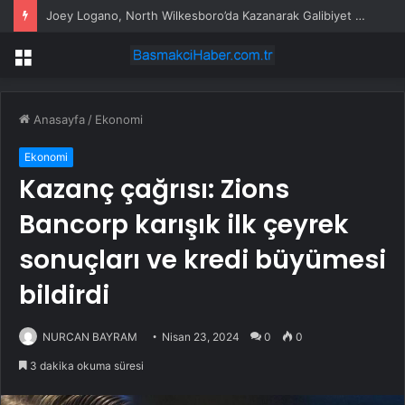
Joey Logano, North Wilkesboro’da Kazanarak Galibiyet Hasretini Sonlandırdı
Menü
Anasayfa
/
Ekonomi
Ekonomi
Kazanç çağrısı: Zions
Bancorp karışık ilk çeyrek
sonuçları ve kredi büyümesi
bildirdi
NURCAN BAYRAM
Nisan 23, 2024
0
0
3 dakika okuma süresi