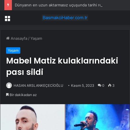
Dünyanın en uzun aktarmasız uçuşunda tarihi rekor: 24 saatten fazla havada kaldılar
Menü
Anasayfa
/
Yaşam
Yaşam
Mabel Matiz kulaklarındaki
pası sildi
HASAN ARSLANKEÇECİOĞLU
Kasım 5, 2023
0
3
Bir dakikadan az