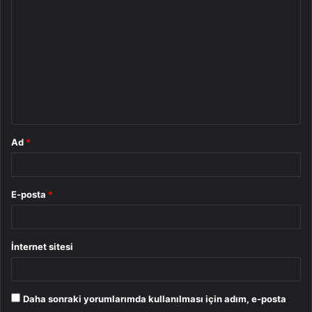
o
r
u
m
*
Ad
*
E-posta
*
İnternet sitesi
Daha sonraki yorumlarımda kullanılması için adım, e-posta