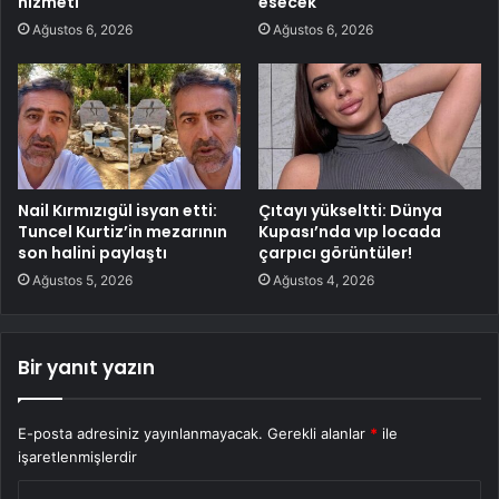
hizmeti
esecek
Ağustos 6, 2026
Ağustos 6, 2026
Nail Kırmızıgül isyan etti:
Çıtayı yükseltti: Dünya
Tuncel Kurtiz’in mezarının
Kupası’nda vıp locada
son halini paylaştı
çarpıcı görüntüler!
Ağustos 5, 2026
Ağustos 4, 2026
Bir yanıt yazın
E-posta adresiniz yayınlanmayacak.
Gerekli alanlar
*
ile
işaretlenmişlerdir
Y