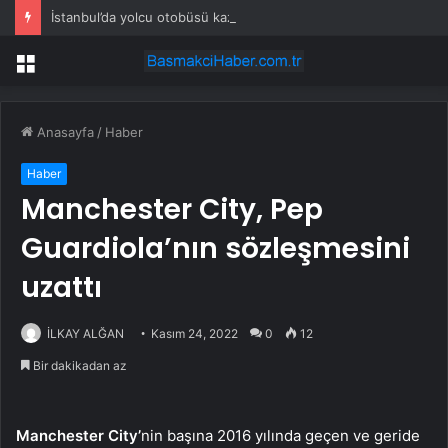
İstanbul’da yolcu otobüsü kaza yaptı: Çok sayıda yaralı var!
Menü
Anasayfa
/
Haber
Haber
Manchester City, Pep
Guardiola’nın sözleşmesini
uzattı
İLKAY ALĞAN
Kasım 24, 2022
0
12
Bir dakikadan az
Manchester City’
nin başına 2016 yılında geçen ve geride