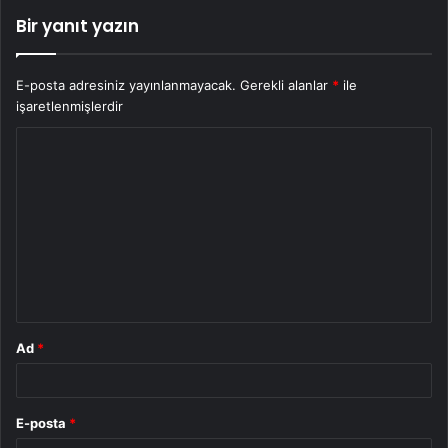
Bir yanıt yazın
E-posta adresiniz yayınlanmayacak.
Gerekli alanlar
*
ile
işaretlenmişlerdir
Y
o
r
u
m
*
Ad
*
E-posta
*