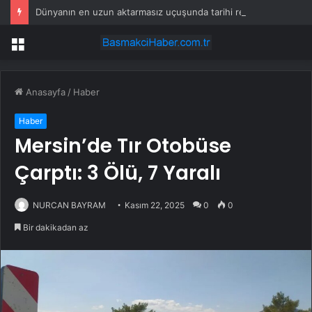
Dünyanın en uzun aktarmasız uçuşunda tarihi rekor: 24 saatten fazla havada kaldılar
Menü
Anasayfa
/
Haber
Haber
Mersin’de Tır Otobüse
Çarptı: 3 Ölü, 7 Yaralı
NURCAN BAYRAM
Kasım 22, 2025
0
0
Bir dakikadan az