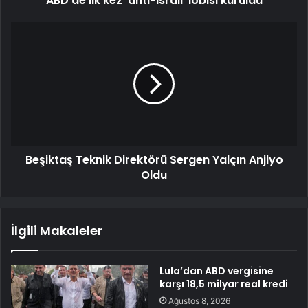
ABD'de ilk kez 'anti-İsrail' lobisi kuruldu
Beşiktaş Teknik Direktörü Sergen Yalçın Anjiyo
Oldu
İlgili Makaleler
Lula’dan ABD vergisine
karşı 18,5 milyar real kredi
Ağustos 8, 2026