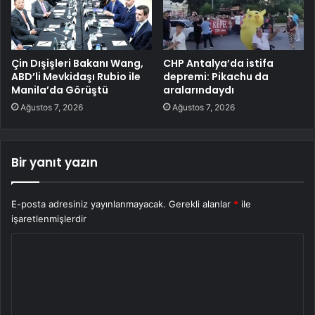
Çin Dışişleri Bakanı Wang,
CHP Antalya’da istifa
ABD’li Mevkidaşı Rubio ile
depremi: Pikachu da
Manila’da Görüştü
aralarındaydı
Ağustos 7, 2026
Ağustos 7, 2026
Bir yanıt yazın
E-posta adresiniz yayınlanmayacak.
Gerekli alanlar
*
ile
işaretlenmişlerdir
Y
o
r
u