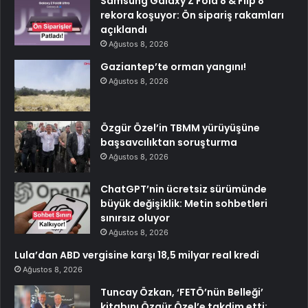
Samsung Galaxy Z Fold 8 & Flip 8
rekora koşuyor: Ön sipariş rakamları
açıklandı
Ağustos 8, 2026
Gaziantep’te orman yangını!
Ağustos 8, 2026
Özgür Özel’in TBMM yürüyüşüne
başsavcılıktan soruşturma
Ağustos 8, 2026
ChatGPT’nin ücretsiz sürümünde
büyük değişiklik: Metin sohbetleri
sınırsız oluyor
Ağustos 8, 2026
Lula’dan ABD vergisine karşı 18,5 milyar real kredi
Ağustos 8, 2026
Tuncay Özkan, ‘FETÖ’nün Belleği’
kitabını Özgür Özel’e takdim etti: