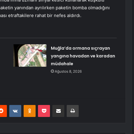
aketin yanından ayrılırken paketin bomba olmadığını
ası etraftakilere rahat bir nefes aldırdı.
Muğla’da ormana sıçrayan
yangına havadan ve karadan
müdahale
Ağustos 8, 2026
erest
Reddit
VKontakte
Odnoklassniki
Pocket
E-Posta ile paylaş
Yazdır