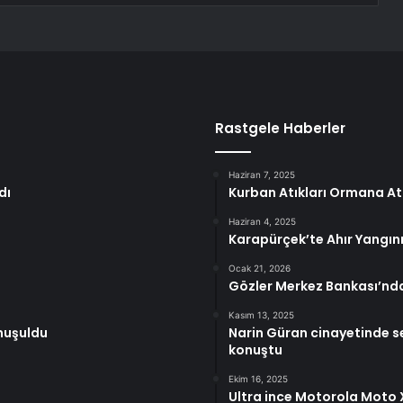
Rastgele Haberler
Haziran 7, 2025
dı
Kurban Atıkları Ormana Atı
Haziran 4, 2025
Karapürçek’te Ahır Yangını
Ocak 21, 2026
Gözler Merkez Bankası’nda:
Kasım 13, 2025
onuşuldu
Narin Güran cinayetinde s
konuştu
Ekim 16, 2025
Ultra ince Motorola Moto X70