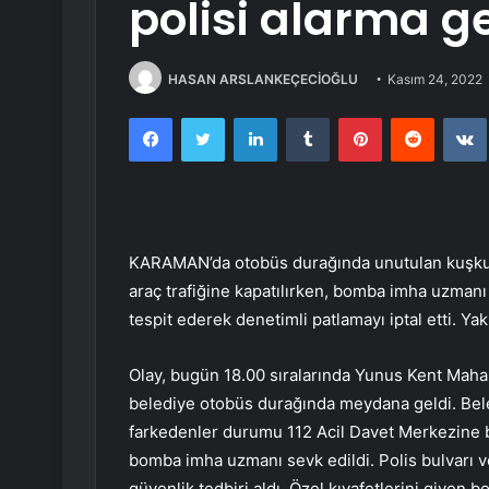
polisi alarma ge
HASAN ARSLANKEÇECİOĞLU
Kasım 24, 2022
Facebook
Twitter
LinkedIn
Tumblr
Pinterest
Reddit
KARAMAN’da otobüs durağında unutulan kuşkulu 
araç trafiğine kapatılırken, bomba imha uzman
tespit ederek denetimli patlamayı iptal etti. Yakl
Olay, bugün 18.00 sıralarında Yunus Kent Mahal
belediye otobüs durağında meydana geldi. Bel
farkedenler durumu 112 Acil Davet Merkezine 
bomba imha uzmanı sevk edildi. Polis bulvarı ve
güvenlik tedbiri aldı. Özel kıyafetlerini giyen