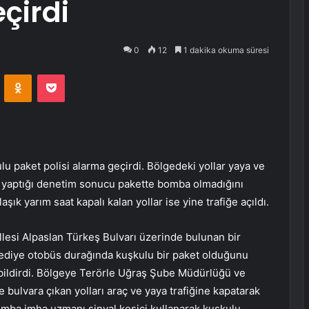
çirdi
0
12
1 dakika okuma süresi
VKontakte
Odnoklassniki
Pocket
paket polisi alarma geçirdi. Bölgedeki yollar yaya ve
ı yaptığı denetim sonucu pakette bomba olmadığını
aşık yarım saat kapalı kalan yollar ise yine trafiğe açıldı.
lesi Alpaslan Türkeş Bulvarı üzerinde bulunan bir
ediye otobüs durağında kuşkulu bir paket olduğunu
bildirdi. Bölgeye Terörle Uğraş Şube Müdürlüğü ve
 bulvara çıkan yolları araç ve yaya trafiğine kapatarak
 bomba imha uzmanı sinyal kesici kullanarak kuşkulu