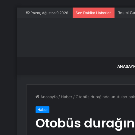
Resmi Ga
Pazar, Ağustos 9 2026
Son Dakika Haberleri
ANASAY
Anasayfa
/
Haber
/
Otobüs durağında unutulan paket
Haber
Otobüs durağın