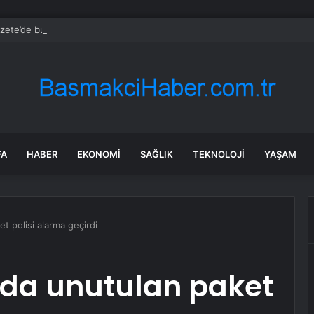
zete’de bugün (09.08.2026)
FA
HABER
EKONOMI
SAĞLIK
TEKNOLOJI
YAŞAM
 polisi alarma geçirdi
da unutulan paket