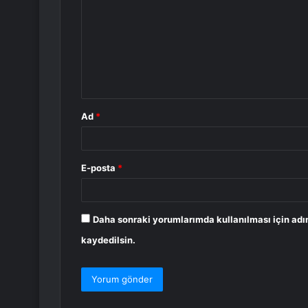
r
u
m
*
Ad
*
E-posta
*
Daha sonraki yorumlarımda kullanılması için adı
kaydedilsin.