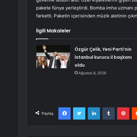
pakete fünye yerleştirdi. Bomba imha uzmanı p
farketti. Paketin içerisinden müzik aletinin çıkm
İlgili Makaleler
Özgür Çelik, Yeni Parti’nin
İstanbul kurucu il başkanı
oldu
Ağustos 8, 2026
Facebook
Twitter
LinkedIn
Tumblr
Pint
Paylaş