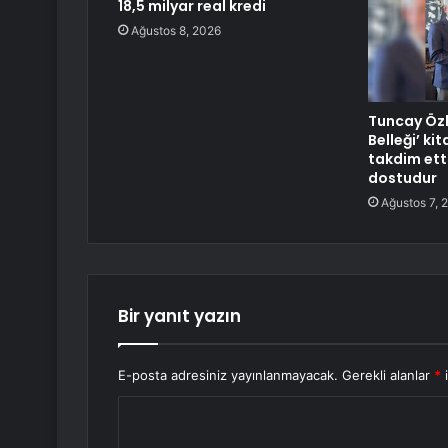
18,5 milyar real kredi
Ağustos 8, 2026
Tuncay Özk
Belleği’ ki
takdim etti
dostudur
Ağustos 7, 
Bir yanıt yazın
E-posta adresiniz yayınlanmayacak.
Gerekli alanlar
*
i
Y
o