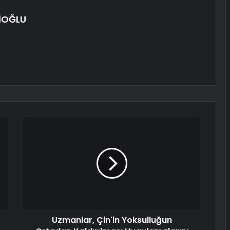
İOĞLU
Uzmanlar, Çin'in Yoksulluğun