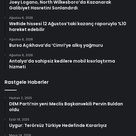
Joey Logano, North Wilkesboro’da Kazanarak
Galibiyet Hasretini Sonlandırdı
Ağustos 6, 2026
WeRide hissesi 12 Ağustos’taki kazanç raporuyla %10
hareket edebilir
Ağustos 6, 2026
Bursa Açıkhava’da ‘Cimri’ye alkış yağmuru
Ağustos 6, 2026
Antalya’da sahipsiz kedilere mobil kısırlaştırma
hizmeti
Rastgele Haberler
Haziran 2, 2025
DEM Parti’nin yeni Meclis Başkanvekili Pervin Buldan
oldu
Eylül 18, 2025
Uygur: Terörsüz Türkiye Hedefinde Kararlıyız
Mayıs 14, 2026