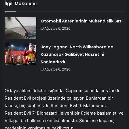
İlgili Makaleler
Otomobil Antenlerinin Mühendislik Sırrı
Ağustos 6, 2026
Joey Logano, North Wilkesboro’da
Kazanarak Galibiyet Hasretini
Sonlandırdı
Ağustos 6, 2026
Ortaya atılan iddialar ışığında, Capcom şu anda beş farklı
Resident Evil projesi üzerinde çalışıyor. Bunlardan bir
tanesi, hiç şüphesiz ki Resident Evil 9. Malumunuz
Resident Evil 7: Biohazard ile yeni bir üçleme başlamıştı ve
Village, bu halkanın ikincisi olmuştu. Şimdi ise kapanış
perdesinin yapılmasını bekliyoruz.