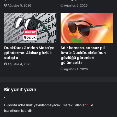
Ağustos 5, 2026
Ağustos 5, 2026
DuckDuckGo’dan Meta’ya
Sıfır kamera, sonsuz pil
gönderme: Akılsız gözlük
ömrü: DuckDuckGo’nun
satışta
gözlüğü görenleri
gülümsetti
Ağustos 4, 2026
Ağustos 4, 2026
Bir yanıt yazın
E-posta adresiniz yayınlanmayacak.
Gerekli alanlar
*
ile
işaretlenmişlerdir