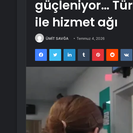
güçleniyor… Tür
ile hizmet ağı
ÜMİT SAVĞA
Temmuz 4, 2026
Facebook
Twitter
LinkedIn
Tumblr
Pinterest
Reddit