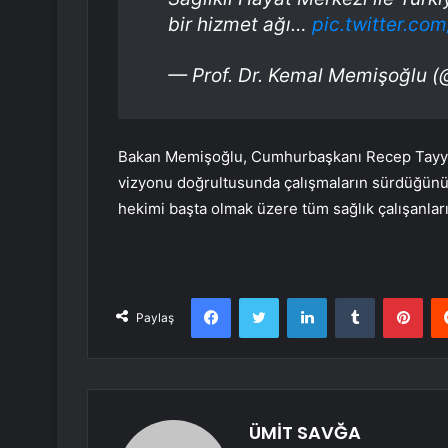
bir hizmet ağı…
pic.twitter.c
— Prof. Dr. Kemal Memişoğlu 
Bakan Memişoğlu, Cumhurbaşkanı Recep Tayyip E
vizyonu doğrultusunda çalışmaların sürdüğünü 
hekimi başta olmak üzere tüm sağlık çalışanları
Facebook
Twitter
LinkedIn
Tumblr
Pint
Paylaş
ÜMİT SAVĞA