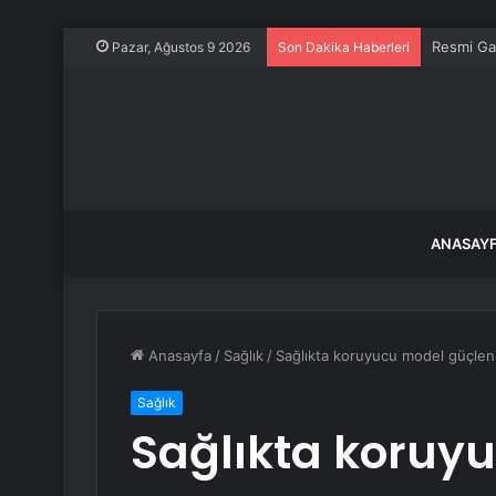
Resmi Ga
Pazar, Ağustos 9 2026
Son Dakika Haberleri
ANASAY
Anasayfa
/
Sağlık
/
Sağlıkta koruyucu model güçlen
Sağlık
Sağlıkta koruy