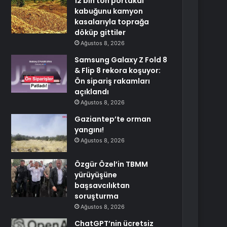
12 bin ton portakal
kabuğunu kamyon
kasalarıyla toprağa
döküp gittiler
Ağustos 8, 2026
Samsung Galaxy Z Fold 8
& Flip 8 rekora koşuyor:
Ön sipariş rakamları
açıklandı
Ağustos 8, 2026
Gaziantep’te orman
yangını!
Ağustos 8, 2026
Özgür Özel’in TBMM
yürüyüşüne
başsavcılıktan
soruşturma
Ağustos 8, 2026
ChatGPT’nin ücretsiz