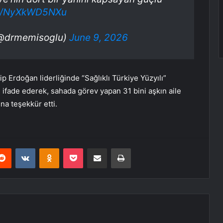
om/NyXkWD5NXu
(@drmemisoglu)
June 9, 2026
rdoğan liderliğinde “Sağlıklı Türkiye Yüzyılı”
ifade ederek, sahada görev yapan 31 bini aşkın aile
na teşekkür etti.
erest
Reddit
VKontakte
Odnoklassniki
Pocket
E-Posta ile paylaş
Yazdır