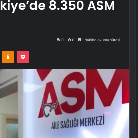
kiye’de 8.350 ASM
0
0
1 dakika okuma süresi
VKontakte
Odnoklassniki
Pocket