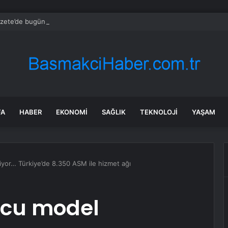
zete’de bugün (09.08.2026)
FA
HABER
EKONOMI
SAĞLIK
TEKNOLOJI
YAŞAM
iyor… Türkiye’de 8.350 ASM ile hizmet ağı
ucu model