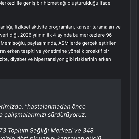
erkezi ile geniş bir hizmet ağı oluşturulduğu ifade
ığı, fiziksel aktivite programları, kanser taramaları ve
verildiği, 2026 yılının ilk 4 ayında bu merkezlere 96
n Memişoğlu, paylaşımında, ASM’lerde gerçekleştirilen
rın erken tespiti ve yönetimine yönelik proaktif bir
te, diyabet ve hipertansiyon gibi risklerinin erken
lerimizde, "hastalanmadan önce
a çalışmalarımızı sürdürüyoruz.
973 Toplum Sağlığı Merkezi ve 348
iye'nin dört bir yanını kapsayan güçlü