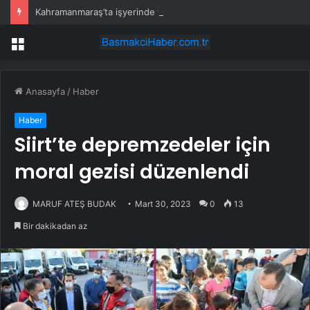
Kahramanmaraş’ta işyerinde yangın
Menü
Anasayfa
/
Haber
Haber
Siirt’te depremzedeler için
moral gezisi düzenlendi
MARUF ATEŞ BUDAK
Mart 30, 2023
0
13
Bir dakikadan az