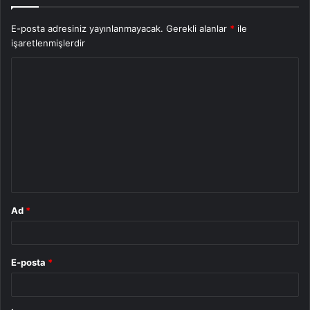
E-posta adresiniz yayınlanmayacak.
Gerekli alanlar
*
ile
işaretlenmişlerdir
Y
o
r
u
m
*
Ad
*
E-posta
*