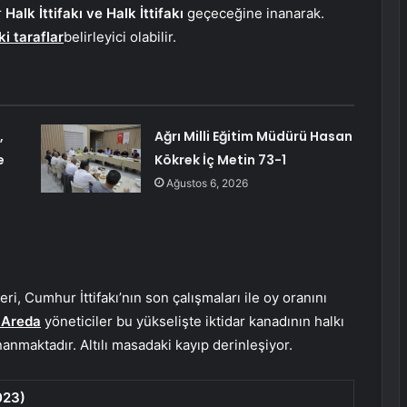
r
Halk İttifakı ve Halk İttifakı
geçeceğine inanarak.
ki taraflar
belirleyici olabilir.
,
Ağrı Milli Eğitim Müdürü Hasan
e
Kökrek İç Metin 73-1
Ağustos 6, 2026
i, Cumhur İttifakı’nın son çalışmaları ile oy oranını
 Areda
yöneticiler bu yükselişte iktidar kanadının halkı
nanmaktadır. Altılı masadaki kayıp derinleşiyor.
023)