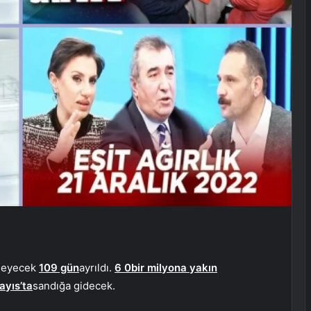
rleyecek
109 gün
ayrıldı.
6
0
bir milyona yakın
ayıs’ta
sandığa gidecek.