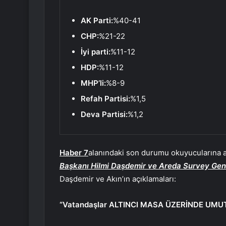
AK Parti:
%40-41
CHP:
%21-22
İyi parti:
%11-12
HDP:
%11-12
MHP’li:
%8-9
Refah Partisi:
%1,5
Deva Partisi:
%1,2
Haber 7
alanındaki son durumu okuyucularına 
Başkanı Hilmi Daşdemir ve Areda Survey Gen
Daşdemir ve Akın’ın açıklamaları:
“Vatandaşlar ALTINCI MASA ÜZERİNDE UMU