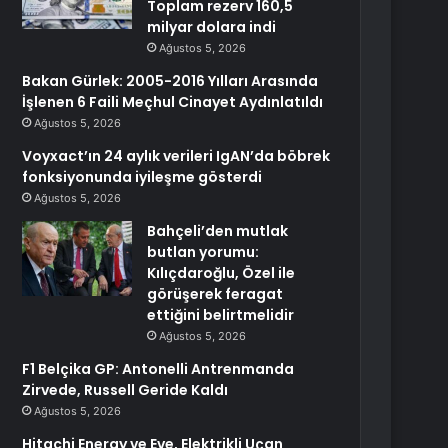
Toplam rezerv 160,5
milyar dolara indi
Ağustos 5, 2026
Bakan Gürlek: 2005-2016 Yılları Arasında
İşlenen 6 Faili Meçhul Cinayet Aydınlatıldı
Ağustos 5, 2026
Voyxact’ın 24 aylık verileri IgAN’da böbrek
fonksiyonunda iyileşme gösterdi
Ağustos 5, 2026
Bahçeli’den mutlak
butlan yorumu:
Kılıçdaroğlu, Özel ile
görüşerek feragat
ettiğini belirtmelidir
Ağustos 5, 2026
F1 Belçika GP: Antonelli Antrenmanda
Zirvede, Russell Geride Kaldı
Ağustos 5, 2026
Hitachi Energy ve Eve, Elektrikli Uçan