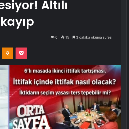
siyor! Altılı
kayıp
0
15
3 dakika okuma süresi
VKontakte
Odnoklassniki
Pocket