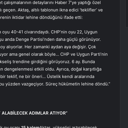
t çalışmalarının detaylarını Haber 7’ye yaptığı özel
ı geçen. Aktaş, altılı tablonun ikna edici ‘teklifler’ ve
renin iktidar lehine döndüğünü ifade etti:
in oyu 40-41 civarındaydı. CHP’nin oyu 22, Uygun
 şu anda Denge Partisi’nden daha güçlü görünüyor.
oy alıyorlar. Her zamanki aydan aya değişir. Çok
nuyor ama genel olarak böyle… CHP ve Uygun Parti’nin
kseliş trendine girdiğini görüyoruz. 6 ay. Bunda
 dengelenmesi etkili oldu. Ayrıca, doğal karşıtlığa
bir teklif, ne bir öneri… Üstelik kendi aralarında
n bu yüzden vazgeçiyor. Süreç hükümetin lehine döndü.”
 ALABİLECEK ADIMLAR ATIYOR”
ek oy oranı
15 kalem
Aktaş, yükselişi artırabilecek