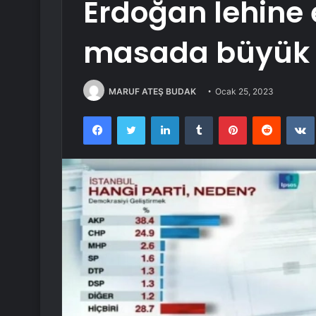
Erdoğan lehine e
masada büyük 
MARUF ATEŞ BUDAK
Ocak 25, 2023
Facebook
Twitter
LinkedIn
Tumblr
Pinterest
Reddit