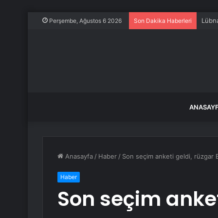
Ağrı 
Perşembe, Ağustos 6 2026
Son Dakika Haberleri
ANASAY
Anasayfa
/
Haber
/
Son seçim anketi geldi, rüzgar 
Haber
Son seçim anket