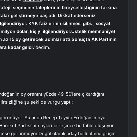
ateji, seçmenin taleplerinin bireyselleştiğinin farkına
kalar geliştirmeye başladı. Dikkat ederseniz
ilendiriyor. KYK faizlerinin silinmesi gibi. , sosyal
ilyon dolar, kişiyi ilgilendiriyor.Üstelik memnuniyet
az 15 oy getirecek adımlar attı.Sonuçta AK Partinin
ra kadar geldi.”
dedim.
doğan’ın oy oranını yüzde 49-50’lere çıkardığını
elirsizliğine şu şekilde vurgu yaptı:
i görünüyor. Şu anda Recep Tayyip Erdoğan’ın oyu
areket Partisi’nin oyları birleşince bu tablo oluşuyor.
Kimse görünmüyor.Doğal olarak aday belli olmadığı için