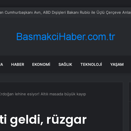
Milli Eğitim Müdürü Hasan Kökrek İç Metin 73-1
FA
HABER
EKONOMI
SAĞLIK
TEKNOLOJI
YAŞAM
Erdoğan lehine esiyor! Altılı masada büyük kayıp
i geldi, rüzgar