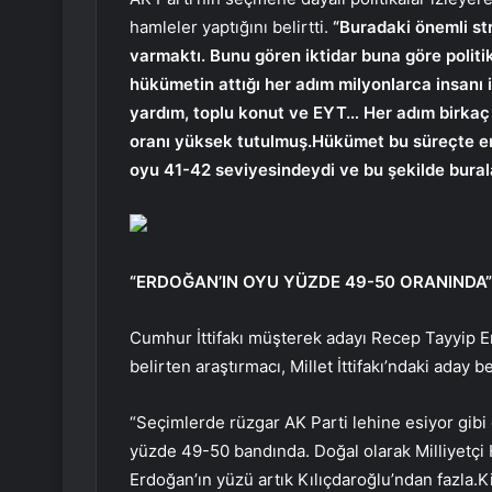
hamleler yaptığını belirtti.
“Buradaki önemli str
varmaktı. Bunu gören iktidar buna göre politi
hükümetin attığı her adım milyonlarca insanı ilg
yardım, toplu konut ve EYT… Her adım birkaç m
oranı yüksek tutulmuş.Hükümet bu süreçte en 
oyu 41-42 seviyesindeydi ve bu şekilde burala
“ERDOĞAN’IN OYU YÜZDE 49-50 ORANINDA”
Cumhur İttifakı müşterek adayı Recep Tayyip Er
belirten araştırmacı, Millet İttifakı’ndaki aday b
“Seçimlerde rüzgar AK Parti lehine esiyor gib
yüzde 49-50 bandında. Doğal olarak Milliyetçi H
Erdoğan’ın yüzü artık Kılıçdaroğlu’ndan fazla.