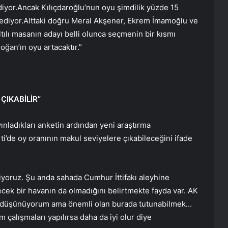
diyor.Ancak Kılıçdaroğlu’nun oyu şimdilik yüzde 15
 ediyor.Alttaki doğru Meral Akşener, Ekrem İmamoğlu ve
tılı masanın adayı belli olunca seçmenin bir kısmı
ğan’ın oyu artacaktır.”
ÇIKABİLİR”
ınladıkları anketin ardından yeni araştırma
ti’de oy oranının makul seviyelere çıkabileceğini ifade
yoruz. Şu anda sahada Cumhur İttifakı aleyhine
cek bir havanın da olmadığını belirtmekte fayda var. AK
ğini düşünüyorum ama önemli olan burada tutunabilmek…
şim çalışmaları yapılırsa daha da iyi olur diye