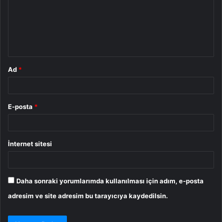
u
m
*
Ad
*
E-posta
*
İnternet sitesi
Daha sonraki yorumlarımda kullanılması için adım, e-posta
adresim ve site adresim bu tarayıcıya kaydedilsin.