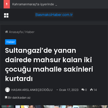
Kahramanmaraş’ta işyerinde yangın
Menü
Anasayfa
/
Haber
Haber
Sultangazi’de yanan
dairede mahsur kalan iki
çocuğu mahalle sakinleri
kurtardı
HASAN ARSLANKEÇECİOĞLU
Ocak 17, 2023
0
14
Bir dakikadan az