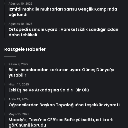
Ağustos 10, 2026
İzmitli mahalle muhtarları Sarısu Gençlik Kampı’nda
ağırlandı
Ağustos 10, 2026
Ortopedi uzmanı uyardı: Hareketsizlik sandığınızdan
daha tehlikeli
Rastgele Haberler
Kasım 9, 2025
Bilim insanlarından korkutan uyarı: Güneş Dünya’yı
yutabilir
Nisan 14, 2025
Eski Eşine Ve Arkadaşına Saldırı: Bir Ölü
Aralık 19, 2024
Öğrencilerden Başkan Topaloğlu’na teşekkür ziyareti
Mayıs 15, 2025
Moody’s, Teva’nın CFR’sini Ba1’e yükseltti, istikrarlı
görünümü korudu