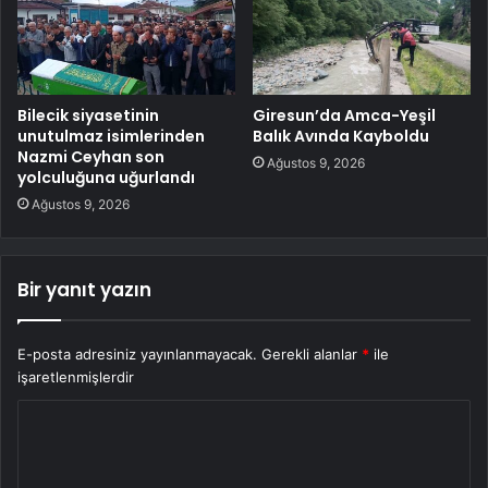
Bilecik siyasetinin
Giresun’da Amca-Yeşil
unutulmaz isimlerinden
Balık Avında Kayboldu
Nazmi Ceyhan son
Ağustos 9, 2026
yolculuğuna uğurlandı
Ağustos 9, 2026
Bir yanıt yazın
E-posta adresiniz yayınlanmayacak.
Gerekli alanlar
*
ile
işaretlenmişlerdir
Y
o
r