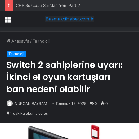
CHP Sözcüsü Sarı’dan Yeni Parti Açıklamasına Tepki: Bu Arkadaşlarımız Koltukçu
Menü
Anasayfa
/
Teknoloji
Teknoloji
Switch 2 sahiplerine uyarı:
İkinci el oyun kartuşları
ban nedeni olabilir
NURCAN BAYRAM
Temmuz 15, 2025
0
0
1 dakika okuma süresi