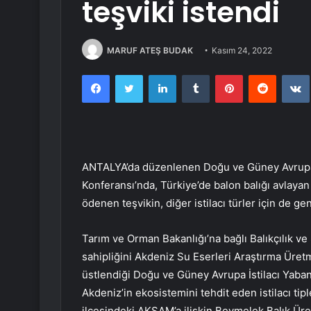
teşviki istendi
MARUF ATEŞ BUDAK
Kasım 24, 2022
Facebook
Twitter
LinkedIn
Tumblr
Pinterest
Reddit
ANTALYA’da düzenlenen Doğu ve Güney Avrupa İst
Konferansı’nda, Türkiye’de balon balığı avlayan 
ödenen teşvikin, diğer istilacı türler için de gen
Tarım ve Orman Bakanlığı’na bağlı Balıkçılık 
sahipliğini Akdeniz Su Eserleri Araştırma Ür
üstlendiği Doğu ve Güney Avrupa İstilacı Yabanc
Akdeniz’in ekosistemini tehdit eden istilacı tip
ilçesindeki AKSAM’a ilişkin Beymelek Balık Üre