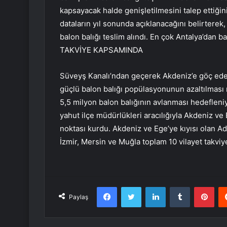
kapsayacak halde genişletilmesini talep ettiğini 
dataların yıl sonunda açıklanacağını belirtere
balon balığı teslim alındı. En çok Antalya’dan b
TAKVİYE KAPSAMINDA
Süveyş Kanalı’ndan geçerek Akdeniz’e göç eden
güçlü balon balığı popülasyonunun azaltılması 
5,5 milyon balon balığının avlanması hedeflen
yahut ilçe müdürlükleri aracılığıyla Akdeniz ve
noktası kurdu. Akdeniz ve Ege’ye kıyısı olan Ad
İzmir, Mersin ve Muğla toplam 10 vilayet takviy
Facebook
Twitter
LinkedIn
Tumblr
Pint
Paylaş