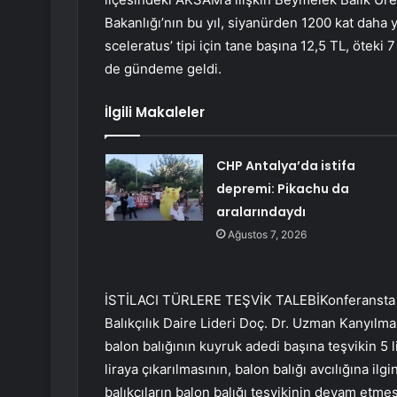
Bakanlığı’nın bu yıl, siyanürden 1200 kat daha
sceleratus’ tipi için tane başına 12,5 TL, öteki 7
de gündeme geldi.
İlgili Makaleler
CHP Antalya’da istifa
depremi: Pikachu da
aralarındaydı
Ağustos 7, 2026
İSTİLACI TÜRLERE TEŞVİK TALEBİKonferansta Ba
Balıkçılık Daire Lideri Doç. Dr. Uzman Kanyılm
balon balığının kuyruk adedi başına teşvikin 5 l
liraya çıkarılmasının, balon balığı avcılığına ilg
balıkçıların balon balığı teşvikinin devam etmesin