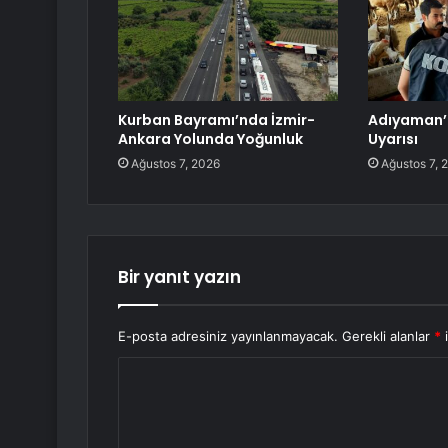
Kurban Bayramı’nda İzmir-
Adıyaman’d
Ankara Yolunda Yoğunluk
Uyarısı
Ağustos 7, 2026
Ağustos 7, 
Bir yanıt yazın
E-posta adresiniz yayınlanmayacak.
Gerekli alanlar
*
i
Y
o
r