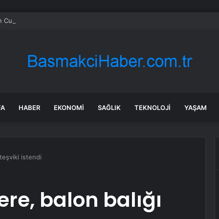
n Cumhurbaşkanı Erdoğan’a teşekkür
FA
HABER
EKONOMI
SAĞLIK
TEKNOLOJI
YAŞAM
 teşviki istendi
lere, balon balığı