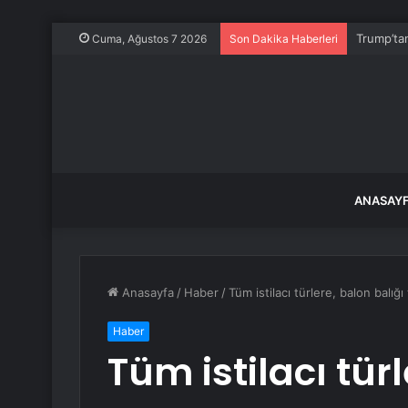
Trump’ta
Cuma, Ağustos 7 2026
Son Dakika Haberleri
ANASAY
Anasayfa
/
Haber
/
Tüm istilacı türlere, balon balığı
Haber
Tüm istilacı tür