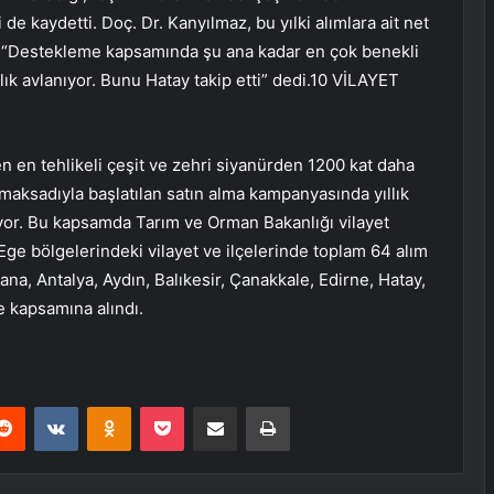
de kaydetti. Doç. Dr. Kanyılmaz, bu yılki alımlara ait net
k, “Destekleme kapsamında şu ana kadar en çok benekli
alık avlanıyor. Bunu Hatay takip etti” dedi.10 VİLAYET
 en tehlikeli çeşit ve zehri siyanürden 1200 kat daha
maksadıyla başlatılan satın alma kampanyasında yıllık
iyor. Bu kapsamda Tarım ve Orman Bakanlığı vilayet
 Ege bölgelerindeki vilayet ve ilçelerinde toplam 64 alım
ana, Antalya, Aydın, Balıkesir, Çanakkale, Edirne, Hatay,
e kapsamına alındı.
erest
Reddit
VKontakte
Odnoklassniki
Pocket
E-Posta ile paylaş
Yazdır