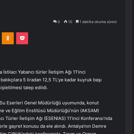
0
10
1 dakika okuma süresi
VKontakte
Odnoklassniki
Pocket
ilacı Yabancı türler İletişim Ağı 11’inci
balıkçılara 5 liradan 12,5 TL’ye kadar kuyruk başı
işletilmesi talep edildi.
ve Su Eserleri Genel Müdürlüğü uyumunda, konut
etme ve Eğitim Enstitüsü Müdürlüğü’nün (AKSAM)
ı Türler İletişim Ağı (ESENIAS) 11’inci Konferansı’nda
lerle gayret konusu da ele alındı. Antalya’nın Demre
tim Çiftliği’ndeki konferansta, Tarım ve Orman