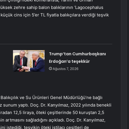
 yüksek zehre sahip balon balıklarının ‘Lagocephalus
 küçük cins için 5’er TL fiyatla balıkçılara verdiği teşvik
Trump’tan Cumhurbaşkanı
Erdoğan’a teşekkür
Ağustos 7, 2026
lıkçılık ve Su Ürünleri Genel Müdürlüğü’ne bağlı
az sunum yaptı. Doç. Dr. Kanyılmaz, 2022 yılında benekli
iradan 12,5 liraya, öteki çeşitlerinde 50 kuruştan 2,5
inin artmasını sağladığını açıkladı. Doç. Dr. Kanyılmaz,
i istediği, teşvikin öteki istilacı çeşitleri de