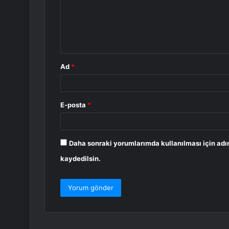
u
m
*
Ad
*
E-posta
*
Daha sonraki yorumlarımda kullanılması için adı
kaydedilsin.