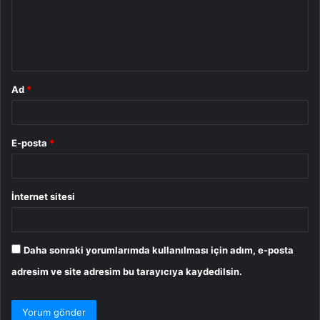
u
m
*
Ad
*
E-posta
*
İnternet sitesi
Daha sonraki yorumlarımda kullanılması için adım, e-posta
adresim ve site adresim bu tarayıcıya kaydedilsin.