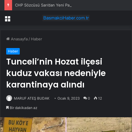
CHP Sözcüsü Sarı’dan Yeni Parti Açıklamasına Tepki: Bu Arkadaşlarımız Koltukçu
Menü
Anasayfa
/
Haber
Haber
Tunceli’nin Hozat ilçesi
kuduz vakası nedeniyle
karantinaya alındı
MARUF ATEŞ BUDAK
Ocak 9, 2023
0
12
Bir dakikadan az