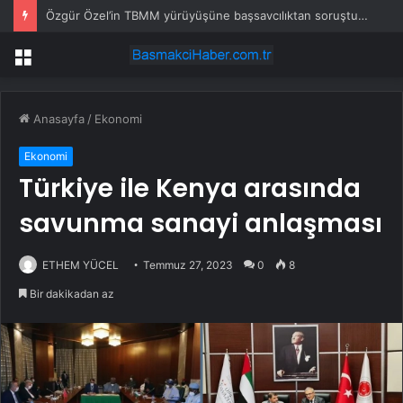
Özgür Özel’in TBMM yürüyüşüne başsavcılıktan soruşturma
Menü
Anasayfa
/
Ekonomi
Ekonomi
Türkiye ile Kenya arasında
savunma sanayi anlaşması
ETHEM YÜCEL
Temmuz 27, 2023
0
8
Bir dakikadan az