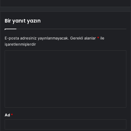
Bir yanıt yazın
E-posta adresiniz yayınlanmayacak.
Gerekli alanlar
*
ile
işaretlenmişlerdir
Y
o
r
u
m
*
Ad
*