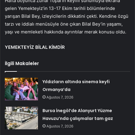
Hafta boyunca Zuhal Topal’ın keyifli sunumuyla ekrana
gelen Yemekteyiz’in 13-17 Ekim tarihli bölümlerinde
yarışan Bilal Bey, izleyicilerin dikkatini çekti. Kendine özgü
tarzı ve iddialı menüsüyle öne çıkan Bilal Bey’in yaşamı,
yaşı ve memleketi hakkında ayrıntılar merak konusu oldu.
YEMEKTEYİZ BİLAL KİMDİR
İlgili Makaleler
Yıldızların altında sinema keyfi
Ormanya’da
Ağustos 7, 2026
Bursa İnegöl’de Alanyurt Yüzme
Havuzu’nda çalışmalar tam gaz
Ağustos 7, 2026