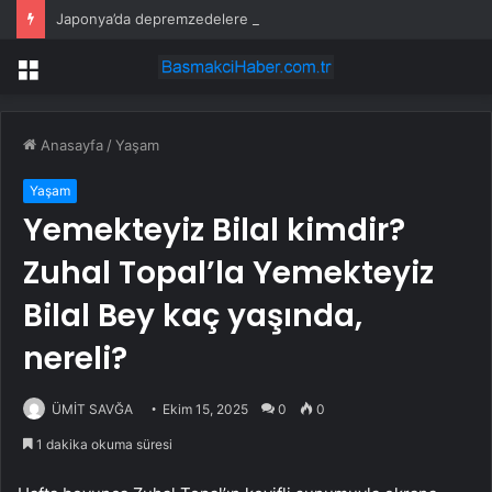
Japonya’da depremzedelere ulaşmak için zaman karşı yarış başladı
Menü
Anasayfa
/
Yaşam
Yaşam
Yemekteyiz Bilal kimdir?
Zuhal Topal’la Yemekteyiz
Bilal Bey kaç yaşında,
nereli?
ÜMİT SAVĞA
Ekim 15, 2025
0
0
1 dakika okuma süresi