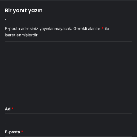
Bir yanıt yazın
E-posta adresiniz yayınlanmayacak.
Gerekli alanlar
*
ile
işaretlenmişlerdir
Y
o
r
u
m
*
Ad
*
E-posta
*