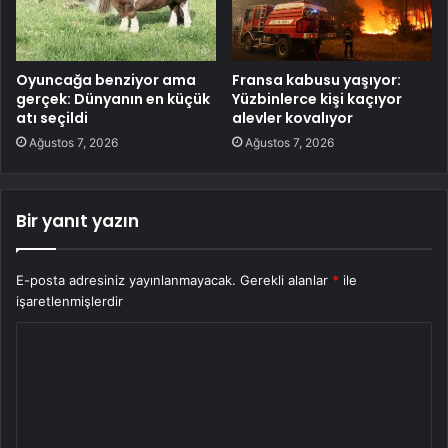
Oyuncağa benziyor ama
Fransa kabusu yaşıyor:
gerçek: Dünyanın en küçük
Yüzbinlerce kişi kaçıyor
atı seçildi
alevler kovalıyor
Ağustos 7, 2026
Ağustos 7, 2026
Bir yanıt yazın
E-posta adresiniz yayınlanmayacak.
Gerekli alanlar
*
ile
işaretlenmişlerdir
Y
o
r
u