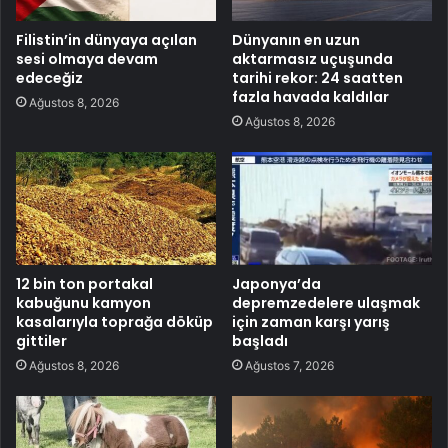
Filistin’in dünyaya açılan
Dünyanın en uzun
sesi olmaya devam
aktarmasız uçuşunda
edeceğiz
tarihi rekor: 24 saatten
fazla havada kaldılar
Ağustos 8, 2026
Ağustos 8, 2026
12 bin ton portakal
Japonya’da
kabuğunu kamyon
depremzedelere ulaşmak
kasalarıyla toprağa döküp
için zaman karşı yarış
gittiler
başladı
Ağustos 8, 2026
Ağustos 7, 2026