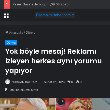
Resmi Gazete’de bugün (09.08.2026)
Menü
Anasayfa
/
Dünya
Dünya
Yok böyle mesaj! Reklamı
izleyen herkes aynı yorumu
yapıyor
NURCAN BAYRAM
Şubat 12, 2026
0
0
1 dakika okuma süresi