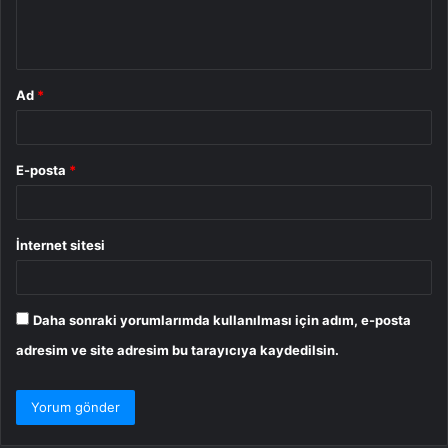
m
*
Ad
*
E-posta
*
İnternet sitesi
Daha sonraki yorumlarımda kullanılması için adım, e-posta
adresim ve site adresim bu tarayıcıya kaydedilsin.