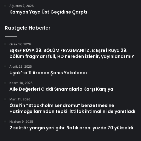
Ağustos 7, 2026
Kamyon Yaya Üst Geçidine Çarptı
Rastgele Haberler
Ocak 17, 2026
EŞREF RÜYA 29. BÖLÜM FRAGMANI İZLE: Eşref Rüya 29.
bölüm fragmanı full, HD nereden izlenir, yayınlandı mı?
Aralık 22, 2025
Uşak’ta 11 Aranan Şahıs Yakalandı
Kasım 10, 2025
Aile Değerleri Ciddi Sınamalarla Karşı Karşıya
Mart 11, 2026
Özel’in “Stockholm sendromu” benzetmesine
Hatimoğulları’ndan tepki! İttifak ihtimalini de yanıtladı
Haziran 9, 2025
2 sektör yangın yeri gibi: Batık oranı yüzde 70 yükseldi