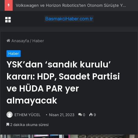
Volkswagen ve Horizon Robotics’ten Otonom Sürüşte Yeni İş Birliği
Menü
Anasayfa
/
Haber
Haber
YSK’dan ‘sandık kurulu’
kararı: HDP, Saadet Partisi
ve HÜDA PAR yer
almayacak
ETHEM YÜCEL
Nisan 21, 2023
0
9
2 dakika okuma süresi