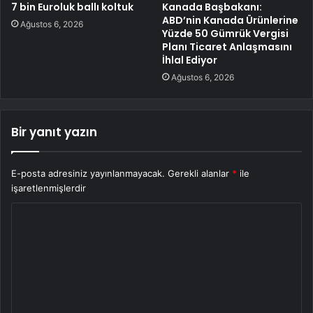
7 bin Euroluk ballı koltuk
Kanada Başbakanı:
ABD’nin Kanada Ürünlerine
Ağustos 6, 2026
Yüzde 50 Gümrük Vergisi
Planı Ticaret Anlaşmasını
İhlal Ediyor
Ağustos 6, 2026
Bir yanıt yazın
E-posta adresiniz yayınlanmayacak.
Gerekli alanlar
*
ile
işaretlenmişlerdir
Y
o
r
u
m