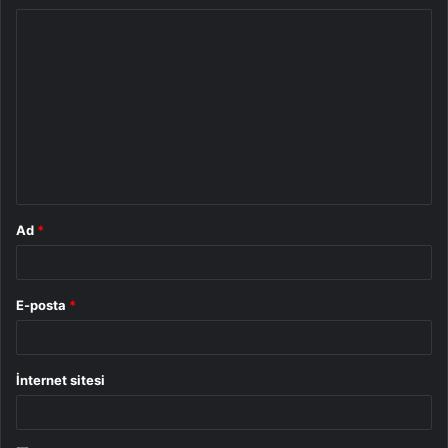
Y
o
r
u
m
*
Ad
*
E-posta
*
İnternet sitesi