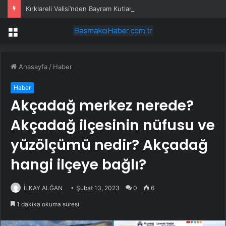
Kırklareli Valisi’nden Bayram Kutlaması
Menü
Anasayfa
/
Haber
Haber
Akçadağ merkez nerede?
Akçadağ ilçesinin nüfusu ve
yüzölçümü nedir? Akçadağ
hangi ilçeye bağlı?
İLKAY ALĞAN
Şubat 13, 2023
0
6
1 dakika okuma süresi