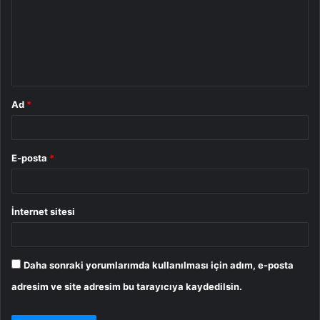
u
m
*
Ad
*
E-posta
*
İnternet sitesi
Daha sonraki yorumlarımda kullanılması için adım, e-posta
adresim ve site adresim bu tarayıcıya kaydedilsin.