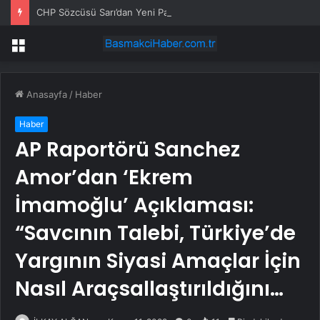
CHP Sözcüsü Sarı’dan Yeni Parti Açıklamasına Tepki: Bu Arkadaşlarımız Koltukçu
Menü
Anasayfa
/
Haber
Haber
AP Raportörü Sanchez
Amor’dan ‘Ekrem
İmamoğlu’ Açıklaması:
“Savcının Talebi, Türkiye’de
Yargının Siyasi Amaçlar İçin
Nasıl Araçsallaştırıldığını…