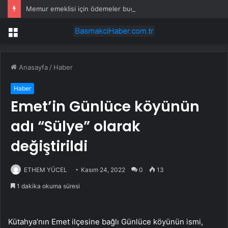
Memur emeklisi için ödemeler bugün başladı: Hesaplarınızı kontrol edin
Menü
Anasayfa
/
Haber
Haber
Emet’in Günlüce köyünün
adı “Sülye” olarak
değiştirildi
ETHEM YÜCEL
Kasım 24, 2022
0
13
1 dakika okuma süresi
Kütahya’nın Emet ilçesine bağlı Günlüce köyünün ismi,