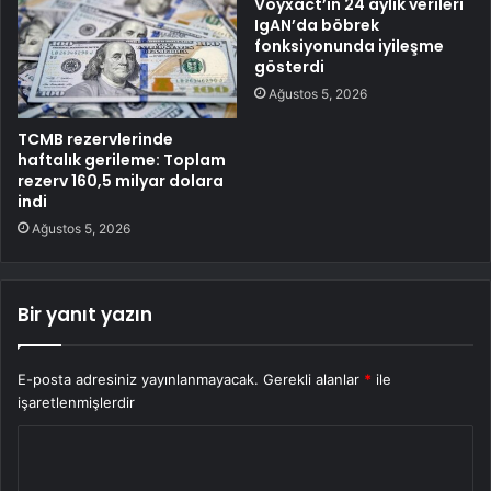
Voyxact’ın 24 aylık verileri
IgAN’da böbrek
fonksiyonunda iyileşme
gösterdi
Ağustos 5, 2026
TCMB rezervlerinde
haftalık gerileme: Toplam
rezerv 160,5 milyar dolara
indi
Ağustos 5, 2026
Bir yanıt yazın
E-posta adresiniz yayınlanmayacak.
Gerekli alanlar
*
ile
işaretlenmişlerdir
Y
o