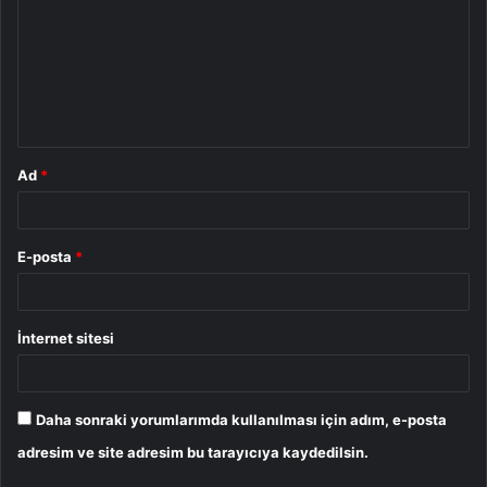
r
u
m
*
Ad
*
E-posta
*
İnternet sitesi
Daha sonraki yorumlarımda kullanılması için adım, e-posta
adresim ve site adresim bu tarayıcıya kaydedilsin.