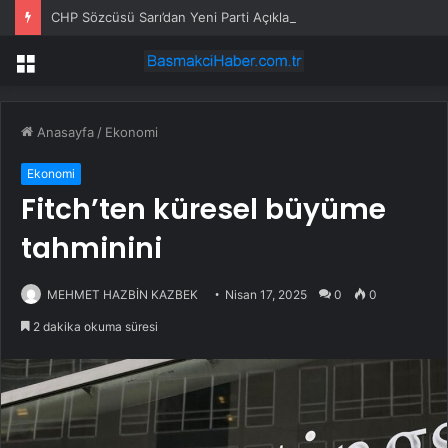
CHP Sözcüsü Sarı’dan Yeni Parti Açıklamasına Tepki: Bu Arkadaşlarımız Koltukçu
Menü
Anasayfa
/
Ekonomi
Ekonomi
Fitch’ten küresel büyüme
tahminini
MEHMET HAZBİN KAZBEK
Nisan 17, 2025
0
0
2 dakika okuma süresi