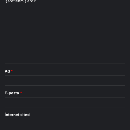
işaretlenmişlerdir
Y
o
r
u
m
*
Ad
*
E-posta
*
İnternet sitesi