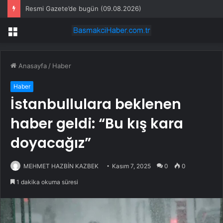
Resmi Gazete’de bugün (09.08.2026)
Menü
Anasayfa
/
Haber
Haber
İstanbullulara beklenen
haber geldi: “Bu kış kara
doyacağız”
MEHMET HAZBİN KAZBEK
Kasım 7, 2025
0
0
1 dakika okuma süresi