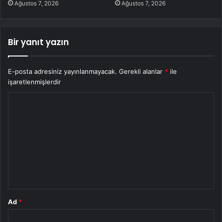
Ağustos 7, 2026
Ağustos 7, 2026
Bir yanıt yazın
E-posta adresiniz yayınlanmayacak.
Gerekli alanlar
*
ile
işaretlenmişlerdir
Y
o
r
u
m
*
Ad
*