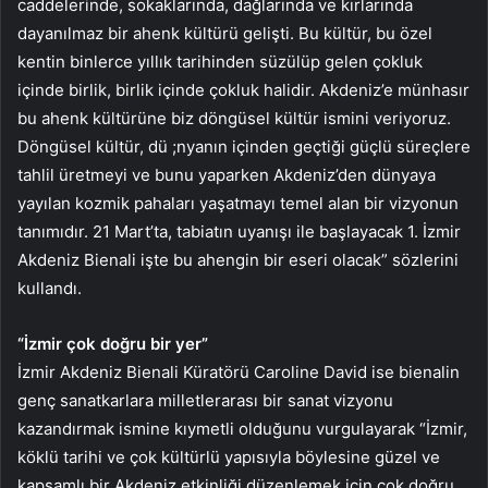
caddelerinde, sokaklarında, dağlarında ve kırlarında
dayanılmaz bir ahenk kültürü gelişti. Bu kültür, bu özel
kentin binlerce yıllık tarihinden süzülüp gelen çokluk
içinde birlik, birlik içinde çokluk halidir. Akdeniz’e münhasır
bu ahenk kültürüne biz döngüsel kültür ismini veriyoruz.
Döngüsel kültür, dü ;nyanın içinden geçtiği güçlü süreçlere
tahlil üretmeyi ve bunu yaparken Akdeniz’den dünyaya
yayılan kozmik pahaları yaşatmayı temel alan bir vizyonun
tanımıdır. 21 Mart’ta, tabiatın uyanışı ile başlayacak 1. İzmir
Akdeniz Bienali işte bu ahengin bir eseri olacak” sözlerini
kullandı.
“İzmir çok doğru bir yer”
İzmir Akdeniz Bienali Küratörü Caroline David ise bienalin
genç sanatkarlara milletlerarası bir sanat vizyonu
kazandırmak ismine kıymetli olduğunu vurgulayarak “İzmir,
köklü tarihi ve çok kültürlü yapısıyla böylesine güzel ve
kapsamlı bir Akdeniz etkinliği düzenlemek için çok doğru