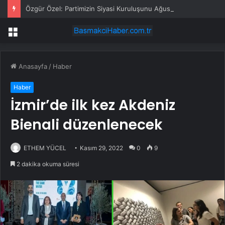
Özgür Özel: Partimizin Siyasi Kuruluşunu Ağustos-Eylül Ayında Milletimizle Yapacağız
Menü
Anasayfa
/
Haber
Haber
İzmir’de ilk kez Akdeniz
Bienali düzenlenecek
ETHEM YÜCEL
Kasım 29, 2022
0
9
2 dakika okuma süresi