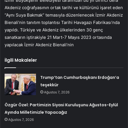
İzmir Büyükşehir Belediyesi tarafından bu yıl birinci defa
Akdeniz coğrafyasının ortak tarihi ve kültürünü işaret eden
“Aynı Suya Bakmak” temasıyla düzenlenecek İzmir Akdeniz
Bienali’nin tanıtım toplantısı Tarihi Havagazı Fabrikası’nda
yapıldı. Türkiye ve Akdeniz ülkelerinden 30 genç
sanatkarın iştirakiyle 21 Mart-7 Mayıs 2023 ortasında
yapılacak İzmir Akdeniz Bienali’nin
İlgili Makaleler
Trump’tan Cumhurbaşkanı Erdoğan’a
teşekkür
Ağustos 7, 2026
Özgür Özel: Partimizin Siyasi Kuruluşunu Ağustos-Eylül
Ayında Milletimizle Yapacağız
Ağustos 7, 2026